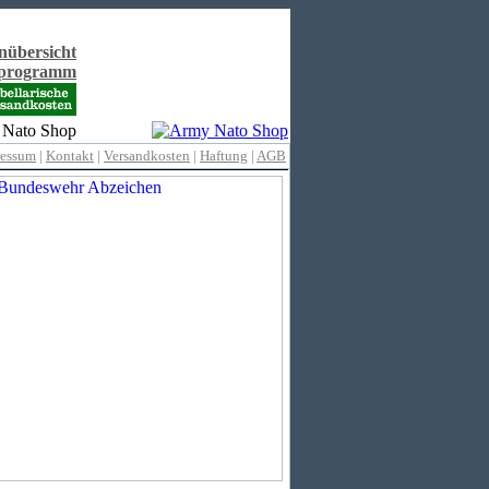
nübersicht
rprogramm
ressum
|
Kontakt
|
Versandkosten
|
Haftung
|
AGB