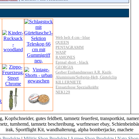
Web belt 4 cm - blue
QUEEN
PENTAGRAMM
WASP
RAMONES
Epinal short - black
GEORGIA
Gerber Einhandmesser A.R. Knife,
Aluminium/Softgrip-Heft, Gürtelclip
KILLERNIETE
Einsatzhose Spezialkräfte
NEK129
Kopfschneider, gutes feldbett, tarnnetz feuerfest, transportkist, nam
tz, turnhemd, tarnnetz beschreibung, wurfmesser ebay, Schienbeinbän
irak, Sportflight Kit, wandhalterung, alpha bomberjacke, machete
 Produkte
|
Militär Shop Produkte
|
Armee Shop Produkte
|
Nato Shop