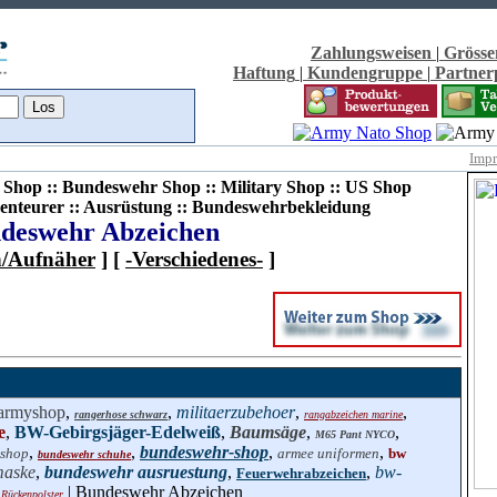
Zahlungsweisen
|
Grösse
Haftung
|
Kundengruppe
|
Partne
Imp
Shop :: Bundeswehr Shop :: Military Shop :: US Shop
enteurer :: Ausrüstung :: Bundeswehrbekleidung
deswehr Abzeichen
n/Aufnäher
] [
-Verschiedenes-
]
armyshop
,
,
militaerzubehoer
,
,
rangerhose schwarz
rangabzeichen marine
e
,
BW-Gebirgsjäger-Edelweiß
,
Baumsäge
,
,
M65 Pant NYCO
,
,
bundeswehr-shop
,
,
 shop
armee uniformen
bw
bundeswehr schuhe
maske
,
bundeswehr ausruestung
,
,
bw-
Feuerwehrabzeichen
| Bundeswehr Abzeichen
Rückenpolster