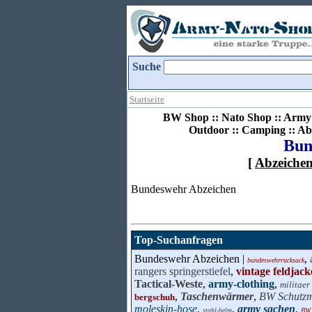
Suche
Startseite
BW Shop :: Nato Shop :: Army 
Outdoor :: Camping :: Ab
Bun
[
Abzeiche
Bundeswehr Abzeichen
Top-Suchanfragen
Bundeswehr Abzeichen |
,
bundeswehrrucksack
rangers springerstiefel
,
vintage feldjack
Tactical-Weste
,
army-clothing
,
militaer
,
Taschenwärmer
,
BW Schutz
bergschuh
moleskin-hose
,
,
army sachen
,
stahl-helm
BW 