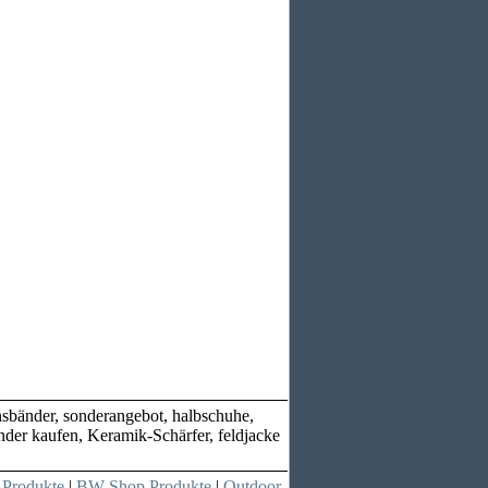
ensbänder, sonderangebot, halbschuhe,
der kaufen, Keramik-Schärfer, feldjacke
 Produkte
|
BW Shop Produkte
|
Outdoor