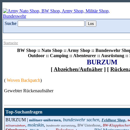
Suche
Startseite
BW Shop :: Nato Shop :: Army Shop :: Bundeswehr Shop 
Outdoor :: Camping :: Abenteurer :: Ausrüstung :
BURZUM
[
Abzeichen/Aufnäher
] [
Rücken
(
Woven Backpatch
)
Gewebter Rückenaufnäher
Top-Suchanfragen
BURZUM |
,
bundeswehr sachen
,
,
militaer-uniformen
Feldhose Shop
b
,
moleskin
,
,
,
BW Unterhose
BW-Klappkocher
militaerzubehoer
bundeswehr ausruestung