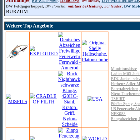
Stirnlampe
,
,
Balaclava
,
,
BW-Marinemuetze
BW-Regenhose
bw messer
,
,
,
,
BW Feldjägerkoppel
BW Poncho
militaer bekleidung
Schleuder
BW Moles
BURZUM
Weitere Top Angebote
Munitionskiste
Ladies M65 Jack
BDU Jacke - sch
Herbertz Adler-Me
Barettabzeichen
Nieto-Taschenmes
TSHIRT
Pfeffer-Spray, Sp
US Feuerwehr Ab
NEK083
Rangabzeichen, B