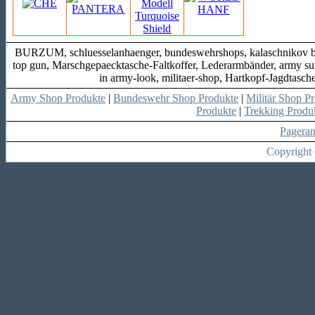
BURZUM, schluesselanhaenger, bundeswehrshops, kalaschnikov bajon
top gun, Marschgepaecktasche-Faltkoffer, Lederarmbänder, army sur
in army-look, militaer-shop, Hartkopf-Jagdtas
Army Shop Produkte
|
Bundeswehr Shop Produkte
|
Militär Shop P
Produkte
|
Trekking Produ
Pagera
Copyright