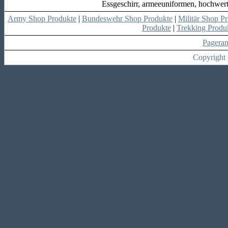
Essgeschirr, armeeuniformen, hochwer
Army Shop Produkte
|
Bundeswehr Shop Produkte
|
Militär Shop P
Produkte
|
Trekking Produ
Pagera
Copyright