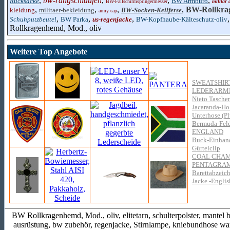
,
bw-rangschlaufen
,
,
,
Rucksäcke
BW Armbüro
BW-Fallschirmspringermesser
militär
,
,
,
,
BW-Rollkra
kleidung
militaer-bekleidung
BW-Socken-Keilferse
army cap
,
,
,
Schuhputzbeutel
BW Parka
us-regenjacke
BW-Kopfhaube-Kälteschutz-oliv
Rollkragenhemd, Mod., oliv
Weitere Top Angebote
SWEATSHIR
LEDERARM
Nieto Taschen
Jacaranda-Ho
Unterhose (Pl
Bermuda-Feld
ENGLAND
Buck-Einhand
Gürtelclip
COAL CHA
PENTAGRA
Barettabzeic
Jacke -Englis
BW Rollkragenhemd, Mod., oliv, elitetarn, schulterpolster, mante
ausrüstung, bw zubehör, regenjacke, Stirnlampe, kniebundhose wand