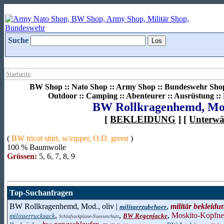
Suche
Startseite
BW Shop :: Nato Shop :: Army Shop :: Bundeswehr Shop 
Outdoor :: Camping :: Abenteurer :: Ausrüstung :
BW Rollkragenhemd, Mod
[
BEKLEIDUNG
] [
Unterwä
(
BW tricot shirt, w/zipper, O.D. green
)
100 % Baumwolle
Grössen:
5, 6, 7, 8, 9
Top-Suchanfragen
BW Rollkragenhemd, Mod., oliv |
,
militär bekleidu
militaerzubehoer
,
,
,
Moskito-Kopfne
militaerrucksack
BW Regenjacke
Schlafsackplane-Naesseschutz