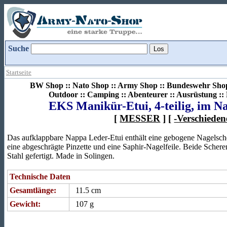
Suche
Startseite
BW Shop :: Nato Shop :: Army Shop :: Bundeswehr Shop 
Outdoor :: Camping :: Abenteurer :: Ausrüstung :
EKS Manikür-Etui, 4-teilig, im N
[
MESSER
] [
-Verschieden
Das aufklappbare Nappa Leder-Etui enthält eine gebogene Nagelsche
eine abgeschrägte Pinzette und eine Saphir-Nagelfeile. Beide Schere
Stahl gefertigt. Made in Solingen.
Technische Daten
Gesamtlänge:
11.5 cm
Gewicht:
107 g