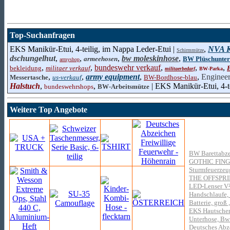
Top-Suchanfragen
EKS Manikür-Etui, 4-teilig, im Nappa Leder-Etui |
,
NVA K
Schirmmütze
dschungelhut
,
,
,
bw moleskinhose
,
armeehosen
BW Plüschunte
armyshop
,
,
bundeswehr verkauf
,
,
,
bekleidung
militaer verkauf
militaerbedarf
BW-Parka
,
,
army equipment
,
,
Engineer
Messertasche
us-verkauf
BW-Bordhose-blau
Halstuch
,
,
| EKS Manikür-Etui, 4-t
bundeswehrshops
BW-Arbeitsmütze
Weitere Top Angebote
BW Barettabze
GOTHIC FIN
Sturmfeuerzeug
THE OFFSPR
LED-Lenser V² 
Handschlaufe,
Batterie, groß
EKS Hautschere
Unterhose, Bw 
Deutsches Abze