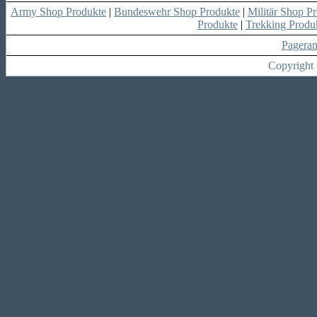
Army Shop Produkte
|
Bundeswehr Shop Produkte
|
Militär Shop P
Produkte
|
Trekking Produ
Pagera
Copyright