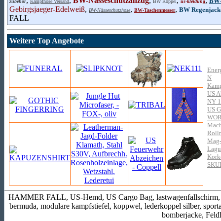
,
,
BW-Nässeschutzanzug
,
,
,
BW-
zubehör
Kampfhose Versand
BW Koppel
us-kleidung
Gebirgsjaeger-Edelweiß
,
,
,
BW Regenjack
BW-Nässeschutzhose
BW-Taschenmesser
FALL
Weitere Top Angebote
Ener
N
Kamp
US A
NY 1
US G
WOR
Mach
Rollm
Mag-
Lagui
Kork
SKU
HAMMER FALL, US-Hemd, US Cargo Bag, lastwagenfallschirm, gra
bermuda, modulare kampfstiefel, koppwel, lederkoppel silber, spor
bomberjacke, Fel