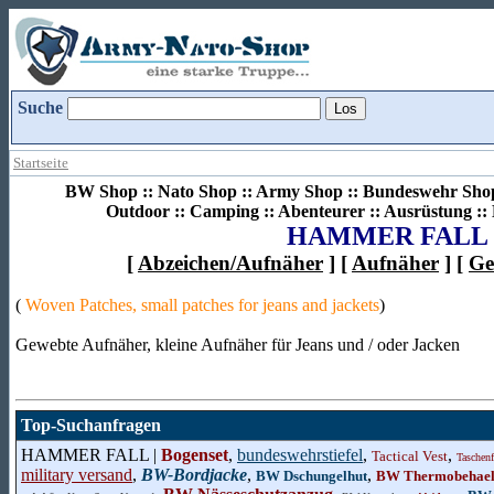
Suche
Startseite
BW Shop :: Nato Shop :: Army Shop :: Bundeswehr Shop 
Outdoor :: Camping :: Abenteurer :: Ausrüstung :
HAMMER FALL
[
Abzeichen/Aufnäher
] [
Aufnäher
] [
Ge
(
Woven Patches, small patches for jeans and jackets
)
Gewebte Aufnäher, kleine Aufnäher für Jeans und / oder Jacken
Top-Suchanfragen
HAMMER FALL |
Bogenset
,
bundeswehrstiefel
,
,
Tactical Vest
Taschenf
military versand
,
BW-Bordjacke
,
,
BW Dschungelhut
BW Thermobehael