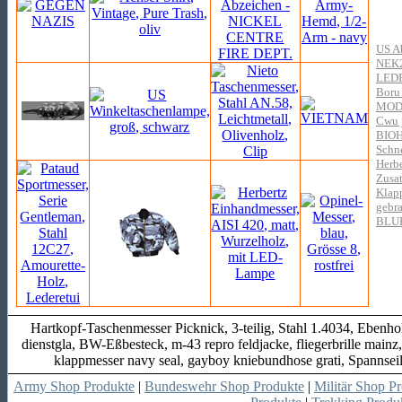
US Ab
NEK
LED
Boru 
MOD
Cwu j
BIO
Schne
Herbe
Zusa
Klapp
gebra
BLU
Hartkopf-Taschenmesser Picknick, 3-teilig, Stahl 1.4034, Ebenho
dienstgla, BW-Eßbesteck, m-43 repro feldjacke, fliegerbrille main
klappmesser navy seal, gayboy kniebundhose grati, Spannsei
Army Shop Produkte
|
Bundeswehr Shop Produkte
|
Militär Shop P