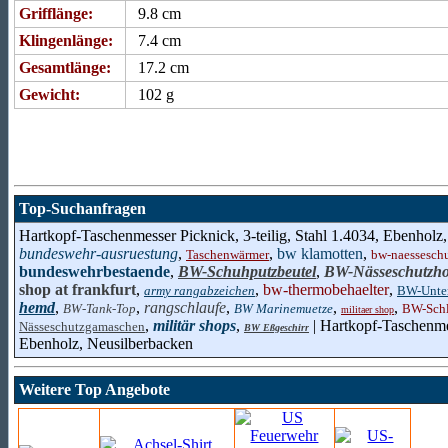
Grifflänge:
9.8 cm
Klingenlänge:
7.4 cm
Gesamtlänge:
17.2 cm
Gewicht:
102 g
Top-Suchanfragen
Hartkopf-Taschenmesser Picknick, 3-teilig, Stahl 1.4034, Ebenholz
bundeswehr-ausruestung
,
,
bw klamotten
,
Taschenwärmer
bw-naessesch
bundeswehrbestaende
,
BW-Schuhputzbeutel
,
BW-Nässeschutzho
shop at frankfurt
,
,
bw-thermobehaelter
,
army rangabzeichen
BW-Unte
hemd
,
,
rangschlaufe
,
,
,
BW-Tank-Top
BW Marinemuetze
BW-Schl
militaer shop
,
militär shops
,
| Hartkopf-Taschenmes
Nässeschutzgamaschen
BW Eßgeschirr
Ebenholz, Neusilberbacken
Weitere Top Angebote