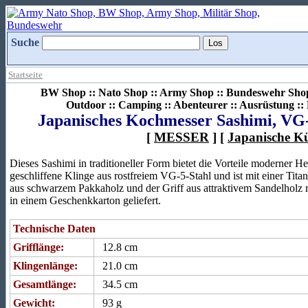
Suche
Startseite
BW Shop :: Nato Shop :: Army Shop :: Bundeswehr Shop 
Outdoor :: Camping :: Abenteurer :: Ausrüstung :
Japanisches Kochmesser Sashimi, VG-
[
MESSER
] [
Japanische K
Dieses Sashimi in traditioneller Form bietet die Vorteile moderner Her
geschliffene Klinge aus rostfreiem VG-5-Stahl und ist mit einer Tit
aus schwarzem Pakkaholz und der Griff aus attraktivem Sandelholz 
in einem Geschenkkarton geliefert.
Technische Daten
Grifflänge:
12.8 cm
Klingenlänge:
21.0 cm
Gesamtlänge:
34.5 cm
Gewicht:
93 g