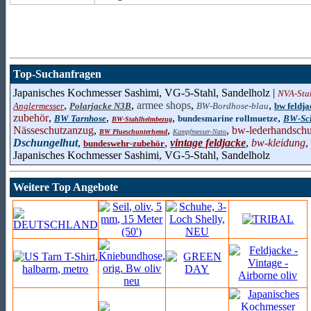
Top-Suchanfragen
Japanisches Kochmesser Sashimi, VG-5-Stahl, Sandelholz |
NVA-Sta
,
,
armee shops
,
,
Anglermesser
Polarjacke N3B
BW-Bordhose-blau
bw feldja
zubehör
,
,
,
,
BW Tarnhose
bundesmarine rollmuetze
BW-Sch
BW-Stahlhelmbezug
Nässeschutzanzug
,
,
,
bw-lederhandsch
BW Plueschunterhemd
Kampfmesser-Nato
Dschungelhut
,
,
vintage feldjacke
,
bw-kleidung
,
bundeswehr-zubehör
Japanisches Kochmesser Sashimi, VG-5-Stahl, Sandelholz
Weitere Top Angebote