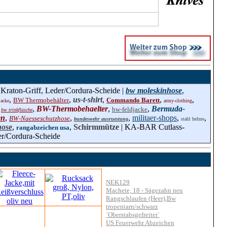
raton-Griff, Leder/Cordura-Scheide |
bw moleskinhose
,
,
,
us-t-shirt
,
,
,
BW Thermobehälter
Commando Barett
jacke
army-clothing
,
,
BW-Thermobehaelter
,
,
Bermuda-
bw-feldjacke
bw trinkflasche
en
,
,
,
militaer-shops
,
,
BW-Naesseschutzhose
bundeswehr ausruestung
stahl helme
hose
,
,
Schirmmütze
| KA-BAR Cutlass-
rangabzeichen usa
er/Cordura-Scheide
NEK129
Machete, 18 - Sägezahn neu
Rangschlaufen (Heer),Bw
tropentarn/schwarz
´Oberstabsgefreiter´
US Feuerwehr Abzeichen