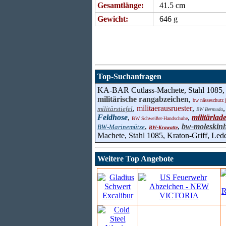
Gesamtlänge:
41.5 cm
Gewicht:
646 g
Top-Suchanfragen
KA-BAR Cutlass-Machete, Stahl 1085, K
militärische rangabzeichen
,
bw nässeschutz 
,
militaerausruester
,
militärstiefel
BW Bermuda
Feldhose
,
,
militärlad
BW Schweißer-Handschuhe
,
,
bw-moleskin
BW-Marinemütze
BW-Krawatte
Machete, Stahl 1085, Kraton-Griff, Led
Weitere Top Angebote