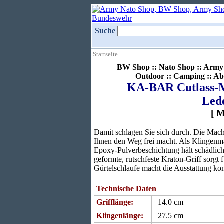
Suche
Startseite
BW Shop :: Nato Shop :: Army 
Outdoor :: Camping :: Ab
KA-BAR Cutlass-Ma
Led
[
M
Damit schlagen Sie sich durch. Die Mac
Ihnen den Weg frei macht. Als Klingenmat
Epoxy-Pulverbeschichtung hält schädlich
geformte, rutschfeste Kraton-Griff sorgt 
Gürtelschlaufe macht die Ausstattung kom
Technische Daten
Grifflänge:
14.0 cm
Klingenlänge:
27.5 cm