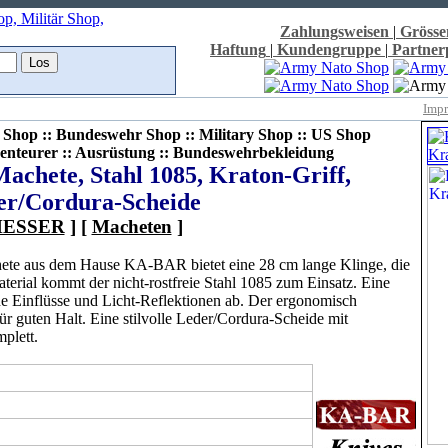
Zahlungsweisen
|
Grösse
Haftung
|
Kundengruppe
|
Partne
Imp
Shop :: Bundeswehr Shop :: Military Shop :: US Shop
enteurer :: Ausrüstung :: Bundeswehrbekleidung
chete, Stahl 1085, Kraton-Griff,
er/Cordura-Scheide
ESSER
] [
Macheten
]
hete aus dem Hause KA-BAR bietet eine 28 cm lange Klinge, die
erial kommt der nicht-rostfreie Stahl 1085 zum Einsatz. Eine
e Einflüsse und Licht-Reflektionen ab. Der ergonomisch
für guten Halt. Eine stilvolle Leder/Cordura-Scheide mit
plett.