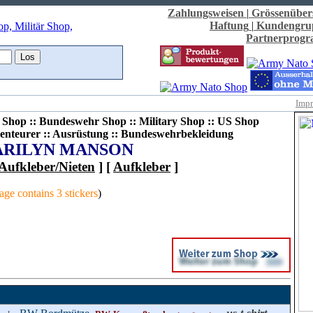
Zahlungsweisen
|
Grössenüber
Haftung
|
Kundengru
Partnerprog
Imp
Shop :: Bundeswehr Shop :: Military Shop :: US Shop
enteurer :: Ausrüstung :: Bundeswehrbekleidung
RILYN MANSON
Aufkleber/Nieten
] [
Aufkleber
]
ge contains 3 stickers
)