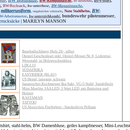
,
BW Bordmütze
,
,
,
us-t-shirt
,
ände
BW-Kompaßtasche
bw nässeschutz
,
,
,
,
BW-Rucksack
bw-unterhose
BW-Magazintasche
l
,
militaeruniform
,
,
,
BW-
Nato Stahlhelm
rangabzeichen wehrmacht
,
,
bundeswehr pilotenmesser
,
W-Arbeitsmuetze
bw-unterziehkombi
erucksäcke
| MARILYN MANSON
Baseballschläger, Holz 26-, silber
Opinel-Geschenkset inkl. Opinel-Messer Nr. 8, Lederetui,
Wetzstahl, in Holzgeschenkbox
LDG133
SÜDAFRIKA
EASYRIDER (BLAU)
US Hemd, langarm, schwarz
Japanisches Kochmesser Ika-Saki, VG-5-Stahl, Sandelholz
Mini Maglite 3AA LED, 3 Watt LED, mit Batterien und
Holster
RASTAMAN
TATTOO
US Abzeichen Firefighter - Smokediver Pelham
, stahl-helm, BW Damenbluse, geiles kampfmesser, Mini-Leuchtstä