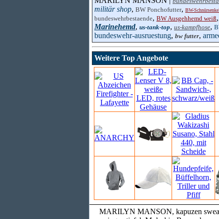
MARILYN MANSON |
bundeswehrbest
militär shop
,
,
BW Ponchofutter
BW-Schnürsenke
,
bundeswehrbestaende
BW Ausgehhemd weiß
Marinehemd
,
,
,
us-tank-top
us-kampfhose
B
bundeswehr-ausruestung
,
,
arme
bw futter
Weitere Top Angebote
MARILYN MANSON, kapuzen sweatshirt