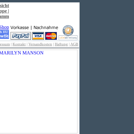
sicht
ppe
|
ramm
ressum
|
Kontakt
|
Versandkosten
|
Haftung
|
AGB