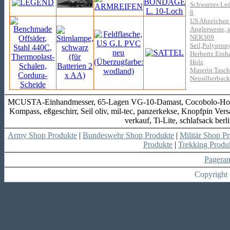
Schwarzes Led
8
US Abzeichen 
Anglerweste, 
NEK309
Seil,Polyprop
Herbertz Einha
Holz
Maserin Tasch
Neusilberbac
MCUSTA-Einhandmesser, 65-Lagen VG-10-Damast, Cocobolo-Holz, E
Kompass, eßgeschirr, Seil oliv, mil-tec, panzerkekse, Knopfpin Ve
verkauf, Ti-Lite, schlafsack b
Army Shop Produkte
|
Bundeswehr Shop Produkte
|
Militär Shop P
Produkte
|
Trekking Produ
Pagera
Copyright