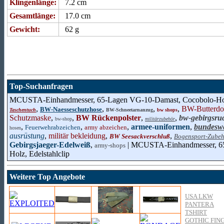
Klingenlänge:
7.2 cm
Gesamtlänge:
17.0 cm
Gewicht:
62 g
Top-Suchanfragen
MCUSTA-Einhandmesser, 65-Lagen VG-10-Damast, Cocobolo-Holz,
,
,
,
,
BW-Butterdo
BW-Naesseschutzhose
Taschentuch
BW-Schneetarnanzug
bw shops
Schutzmaske
,
,
BW Rückenpolster
,
,
bw-gebirgsru
bw-shop
militärzubehör
,
,
,
armee-uniformen
,
bundesw
Feuerwehrabzeichen
army abzeichen
hosen
ausrüstung
,
militär bekleidung
,
,
BW Seesackverschluß
Bogensport-Zube
Gebirgsjaeger-Edelweiß
,
| MCUSTA-Einhandmesser, 65
army-shops
Holz, Edelstahlclip
Weitere Top Angebote
USA LKW
PANTERA
TSHIRT
GOTHIC FIN