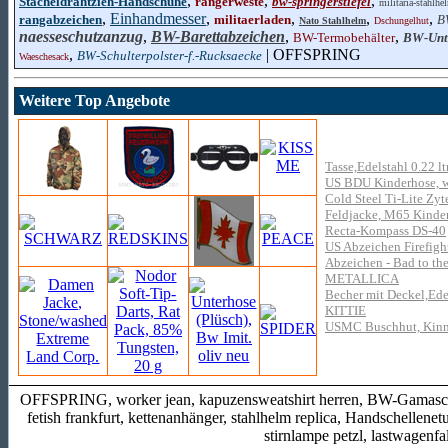
,
,
,
Stacheldrahtzieh-Handschuhe
rangerweste
bw-springerstiefel
militaria-stahlhe
,
Einhandmesser
,
,
,
,
rangabzeichen
militaerladen
B
Nato Stahlhelm
Dschungelhut
naesseschutzanzug
,
BW-Barettabzeichen
,
,
BW-Termobehälter
BW-Unt
,
| OFFSPRING
BW-Schulterpolster-f.-Rucksaecke
Waeschesack
Weitere Top Angebote
Tasse,Edelstahl 0.22 lt
US BDU Kinderhose, 
Cold Steel Ti-Lite Zyt
Feldjacke, M65 Kinder
Recta-Kompass DS-40
US Abzeichen Firefight
Abzeichen - Bad to th
METALLICA
Becher mit Deckel,Ed
KITTIE
USMC Buschhut, Kinnb
OFFSPRING, worker jean, kapuzensweatshirt herren, BW-Gamasche,
fetish frankfurt, kettenanhänger, stahlhelm replica, Handschellene
stirnlampe petzl, lastwagenf