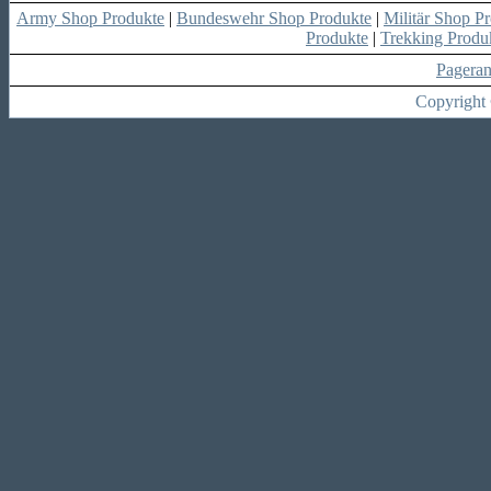
Army Shop Produkte
|
Bundeswehr Shop Produkte
|
Militär Shop P
Produkte
|
Trekking Produ
Pagera
Copyright