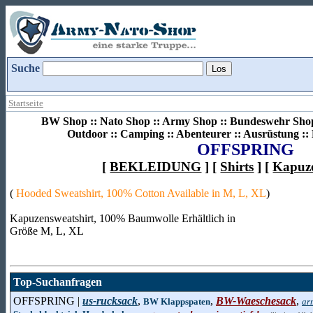
Suche
Startseite
BW Shop :: Nato Shop :: Army Shop :: Bundeswehr Shop 
Outdoor :: Camping :: Abenteurer :: Ausrüstung :
OFFSPRING
[
BEKLEIDUNG
] [
Shirts
] [
Kapuze
(
Hooded Sweatshirt, 100% Cotton Available in M, L, XL
)
Kapuzensweatshirt, 100% Baumwolle Erhältlich in
Größe M, L, XL
Top-Suchanfragen
OFFSPRING |
us-rucksack
,
,
BW-Waeschesack
,
BW Klappspaten
ar