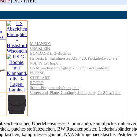
asche
| PANTHER
M MANSON
USA KLEIN
BONDAGE L. 3-Buckles
Herbertz Einhandmesser, AISI 420, Pakkaholz-Schalen
N3B Parker Import
US Abzeichen Firefighter - Champion Humboldt
PLEASE
STEELART
RODEO
Strick-Fingerhandschuhe, mit
Unterstand, Plane, Gestänge, Leine, oliv, Gr. 2,7 x 1,5 m
eichen silber, Überlebensmesser Commando, kampfjacke, militärverba
rtkek, patches stoffabzeichen, BW Rueckenpolster, Lederhalsbänder shop
pftaschen, kampfmesser garand, NVA Sturmgepaecktasche, Pistolenta