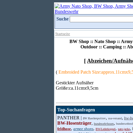
Suche
Startseite
BW Shop :: Nato Shop :: Army 
Outdoor :: Camping :: Ab
[
Abzeichen/Aufnäh
(
Embroided Patch Size:approx.11cmx9
Gestickter Aufnäher
Größe:ca.11cmx9,5cm
Top-Suchanfragen
PANTHER |
,
,
bw-b
BW Rueckenpolster
usa-versand
BW-Hosenträger
,
,
bundewehrhosen
bundeswehrsch
,
,
,
,
feldhose
armee shops
BW-Lederkoppel
nato-jacke