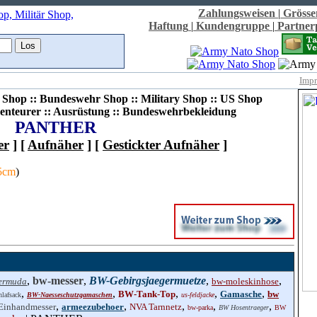
Zahlungsweisen
|
Grösse
Haftung
|
Kundengruppe
|
Partne
Imp
Shop :: Bundeswehr Shop :: Military Shop :: US Shop
enteurer :: Ausrüstung :: Bundeswehrbekleidung
PANTHER
er
] [
Aufnäher
] [
Gestickter Aufnäher
]
,5cm
)
,
bw-messer
,
BW-Gebirgsjaegermuetze
,
,
ermuda
bw-moleskinhose
,
,
,
,
,
BW-Tank-Top
Gamasche
bw
lafsack
BW-Naesseschutzgamaschen
us-feldjacke
,
,
,
,
,
Einhandmesser
armeezubehoer
NVA Tarnnetz
bw-parka
BW Hosentraeger
BW