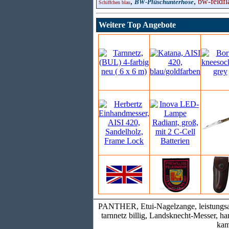
,
,
bw-feldfl
BW-Plüschunterhose
Schiffchen blau
Weitere Top Angebote
PANTHER, Etui-Nagelzange, leistungsabz
tarnnetz billig, Landsknecht-Messer, ha
kam