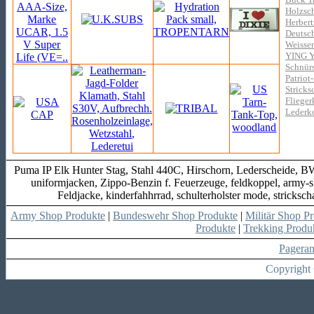
Holzsch
Herbert
Deutsch
Weisse
YING 
Schnürs
Patriot
Stricks
Flieger
Lederko
Puma IP Elk Hunter Stag, Stahl 440C, Hirschorn, Lederscheide, B
uniformjacken, Zippo-Benzin f. Feuerzeuge, feldkoppel, army-sho
Feldjacke, kinderfahhrrad, schulterholster mode, strickscha
Army Shop Produkte
|
Bundeswehr Shop Produkte
|
Militär Shop P
Produkte
|
Trekking Produ
Pagera
Copyright