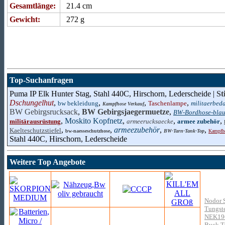
Gesamtlänge:
21.4 cm
Gewicht:
272 g
Top-Suchanfragen
Puma IP Elk Hunter Stag, Stahl 440C, Hirschorn, Lederscheide |
St
Dschungelhut
,
,
,
,
bw bekleidung
Taschenlampe
militaerbeda
Kampfhose Verkauf
BW Gebirgsrucksack
,
BW Gebirgsjaegermuetze
,
BW-Bordhose-bla
,
Moskito Kopfnetz
,
,
,
militärausrüstung
armeerucksaecke
armee zubehör
,
,
armeezubehör
,
,
Kaelteschutzstiefel
bw-naesseschutzhose
BW-Tarn-Tank-Top
Kampfho
Stahl 440C, Hirschorn, Lederscheide
Weitere Top Angebote
Nodor 
Tungste
NEK19
Buck T