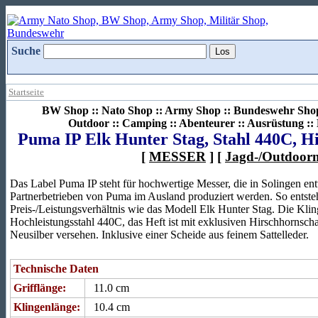
Suche
Startseite
BW Shop :: Nato Shop :: Army Shop :: Bundeswehr Shop 
Outdoor :: Camping :: Abenteurer :: Ausrüstung :
Puma IP Elk Hunter Stag, Stahl 440C, H
[
MESSER
] [
Jagd-/Outdoorm
Das Label Puma IP steht für hochwertige Messer, die in Solingen en
Partnerbetrieben von Puma im Ausland produziert werden. So entst
Preis-/Leistungsverhältnis wie das Modell Elk Hunter Stag. Die Kling
Hochleistungsstahl 440C, das Heft ist mit exklusiven Hirschhornsc
Neusilber versehen. Inklusive einer Scheide aus feinem Sattelleder.
Technische Daten
Grifflänge:
11.0 cm
Klingenlänge:
10.4 cm