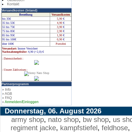
Gästebuch
Kontakt
Versandkosten (Inland)
Bestellung
Versandkosten
bis 35€
5,90
€
35 bis 55€
4,90
€
55 bis 75€
3,90
€
75 bis 85€
2,90
€
85 bis 95€
1,90
€
95 bis 100€
0,90
€
über 100€
Portofrei
Versandart:
Immer Versichert
Nachnahmegebühr:
4,90 (+2,0)
€
::Datensicherheit::
::Unsere Zahlweisen::
Partnerprogramm
» Info
» AGB
» FAQ
»
Anmelden/Einloggen
Donnerstag, 06. August 2026
army shop
,
nato shop
,
bw shop
,
us sh
regiment jacke
,
kampfstiefel
,
feldhose
,