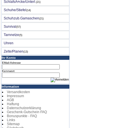
SchlafsÃ¤cke/Unterl.
(21)
Schuhe/Stiefel
(14)
Schuhzub.Gamaschen
(21)
Survival
(57)
Tarnnetze
(5)
Uhren
Zelte/Planen
(13)
Ihr Konto
EMail-Adresse
Kennwort
Information
Versandkosten
Impressum
AGB
Haftung
Datenschutzerklärung
Geschenk-Gutschein FAQ
Bonuspunkte - FAQ
Links
Sitemap