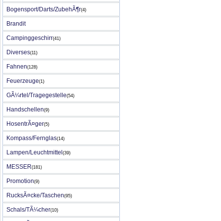
Bogensport/Darts/ZubehÃ¶r
(4)
Brandit
Campinggeschirr
(41)
Diverses
(11)
Fahnen
(128)
Feuerzeuge
(1)
GÃ¼rtel/Tragegestelle
(54)
Handschellen
(9)
HosentrÃ¤ger
(5)
Kompass/Fernglas
(14)
Lampen/Leuchtmittel
(39)
MESSER
(181)
Promotion
(9)
RucksÃ¤cke/Taschen
(95)
Schals/TÃ¼cher
(10)