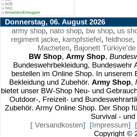
» AGB
» FAQ
»
Anmelden/Einloggen
Donnerstag, 06. August 2026
army shop
,
nato shop
,
bw shop
,
us sh
regiment jacke
,
kampfstiefel
,
feldhose
,
Macheten
,
Bajonett
Türkiye'de
BW Shop
,
Army Shop
,
Bundesw
Bundeswehrbekleidung, Bundeswehr Au
bestellen im Online Shop. In unserem
Bekleidung und Zubehör.
Army Shop
,
bietet unser BW-Shop Neu- und Gebraucht
Outdoor-, Freizeit- und Bundeswehrart
Zubehör. Army Online Shop. Der Shop für
Survival - und
[
Versandkosten
]
[
Impressum
]
Copyright ©