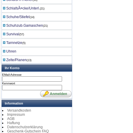
(10)
SchlafsÃ¤cke/Unterl.
(21)
Schuhe/Stiefel
(14)
Schuhzub.Gamaschen
(21)
Survival
(57)
Tarnnetze
(5)
Uhren
Zelte/Planen
(13)
Ihr Konto
EMail-Adresse
Kennwort
Information
Versandkosten
Impressum
AGB
Haftung
Datenschutzerklärung
Geschenk-Gutschein FAQ