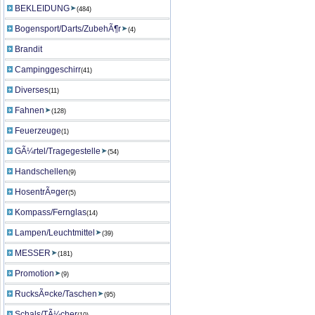
BEKLEIDUNG
(484)
Bogensport/Darts/ZubehÃ¶r
(4)
Brandit
Campinggeschirr
(41)
Diverses
(11)
Fahnen
(128)
Feuerzeuge
(1)
GÃ¼rtel/Tragegestelle
(54)
Handschellen
(9)
HosentrÃ¤ger
(5)
Kompass/Fernglas
(14)
Lampen/Leuchtmittel
(39)
MESSER
(181)
Promotion
(9)
RucksÃ¤cke/Taschen
(95)
Schals/TÃ¼cher