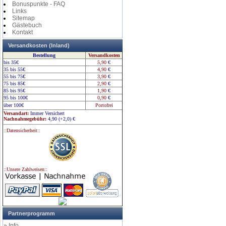
Bonuspunkte - FAQ
Links
Sitemap
Gästebuch
Kontakt
Versandkosten (Inland)
Bestellung
Versandkosten
bis 35€
5,90
€
35 bis 55€
4,90
€
55 bis 75€
3,90
€
75 bis 85€
2,90
€
85 bis 95€
1,90
€
95 bis 100€
0,90
€
über 100€
Portofrei
Versandart:
Immer Versichert
Nachnahmegebühr:
4,90 (+2,0)
€
::Datensicherheit::
::Unsere Zahlweisen::
Partnerprogramm
» Info