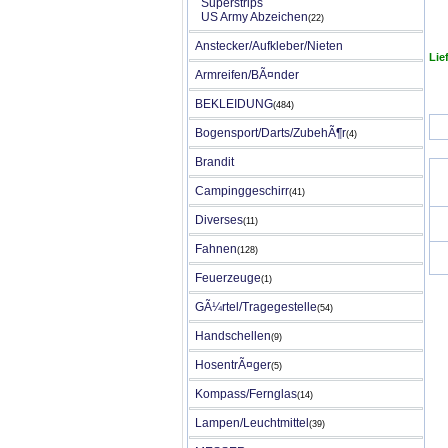
Superstrips
US Army Abzeichen
(22)
Anstecker/Aufkleber/Nieten
Lie
Armreifen/BÃ¤nder
BEKLEIDUNG
(484)
Bogensport/Darts/ZubehÃ¶r
(4)
Brandit
Campinggeschirr
(41)
Diverses
(11)
Fahnen
(128)
Feuerzeuge
(1)
GÃ¼rtel/Tragegestelle
(54)
Handschellen
(9)
HosentrÃ¤ger
(5)
Kompass/Fernglas
(14)
Lampen/Leuchtmittel
(39)