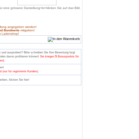
ellung angegeben werden!
nd Bundweite
mitgeben!
m Ladenshop!
und ausprobiert? Bitte schreiben Sie Ihre Bewertung bzgl.
nden davon profitieren können!
Sie kriegen
5
Bonuspunkte für
en).
den!
 (nur für registrierte Kunden).
rben, klicken Sie hier!