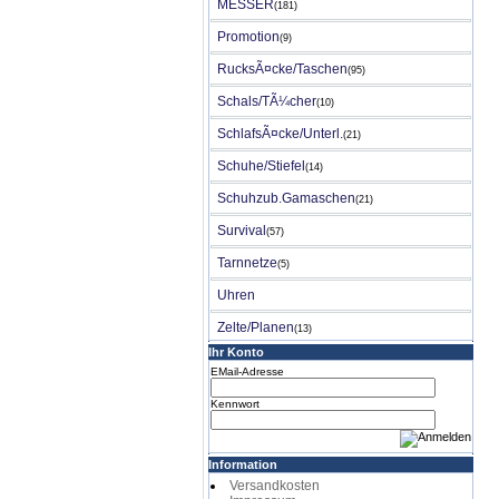
MESSER
(181)
Promotion
(9)
RucksÃ¤cke/Taschen
(95)
Schals/TÃ¼cher
(10)
SchlafsÃ¤cke/Unterl.
(21)
Schuhe/Stiefel
(14)
Schuhzub.Gamaschen
(21)
Survival
(57)
Tarnnetze
(5)
Uhren
Zelte/Planen
(13)
Ihr Konto
EMail-Adresse
Kennwort
Information
Versandkosten