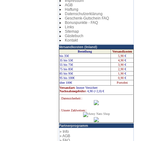
Impressum
AGB
Haftung
Datenschutzerklärung
Geschenk-Gutschein FAQ
Bonuspunkte - FAQ
Links
Sitemap
Gästebuch
Kontakt
Versandkosten (Inland)
Bestellung
Versandkosten
bis 35€
5,90
€
35 bis 55€
4,90
€
55 bis 75€
3,90
€
75 bis 85€
2,90
€
85 bis 95€
1,90
€
95 bis 100€
0,90
€
über 100€
Portofrei
Versandart:
Immer Versichert
Nachnahmegebühr:
4,90 (+2,0)
€
::Datensicherheit::
::Unsere Zahlweisen::
Partnerprogramm
» Info
» AGB
» FAQ