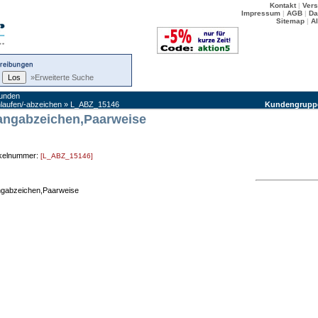
Kontakt
|
Ver
Impressum
|
AGB
|
Da
Sitemap
|
A
»Erweiterte Suche
kunden
laufen/-abzeichen
»
L_ABZ_15146
Kundengrupp
angabzeichen,Paarweise
ikelnummer:
[L_ABZ_15146]
gabzeichen,Paarweise