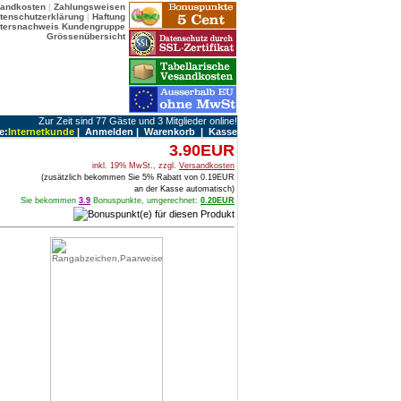
sandkosten
|
Zahlungsweisen
tenschutzerklärung
|
Haftung
ltersnachweis
Kundengruppe
Grössenübersicht
Zur Zeit sind 77 Gäste und 3 Mitglieder online!
e:
Internetkunde
|
Anmelden
|
Warenkorb
|
Kasse
3.90EUR
inkl. 19% MwSt., zzgl.
Versandkosten
(zusätzlich bekommen Sie 5% Rabatt von 0.19EUR
an der Kasse automatisch)
Sie bekommen
3.9
Bonuspunkte, umgerechnet:
0.20EUR