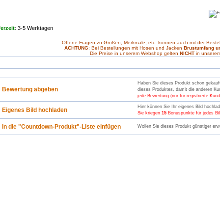
ferzeit
: 3-5 Werktagen
Offene Fragen zu Größen, Merkmale, etc. können auch mit der Best
ACHTUNG
: Bei Bestellungen mit Hosen und Jacken
Brustumfang u
Die Preise in unserem Webshop gelten
NICHT
in unsere
Haben Sie dieses Produkt schon gekauft 
Bewertung abgeben
dieses Produktes, damit die anderen Ku
jede Bewertung (nur für registrierte Kund
Hier können Sie Ihr eigenes Bild hochla
Eigenes Bild hochladen
Sie kriegen
15
Bonuspunkte für jedes Bild
In die "Countdown-Produkt"-Liste einfügen
Wollen Sie dieses Produkt günstiger erwe