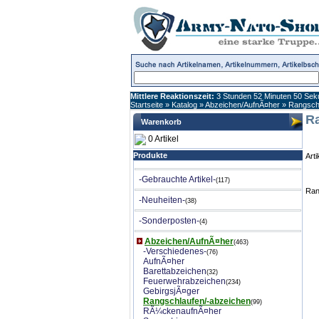
Mittlere Reaktionszeit:
3 Stunden 52 Minuten 50 Se
Startseite
»
Katalog
»
Abzeichen/AufnÃ¤her
»
Rangsch
R
Warenkorb
0 Artikel
Produkte
Art
-Gebrauchte Artikel-
(117)
Ran
-Neuheiten-
(38)
-Sonderposten-
(4)
Abzeichen/AufnÃ¤her
(463)
-Verschiedenes-
(76)
AufnÃ¤her
Barettabzeichen
(32)
Feuerwehrabzeichen
(234)
GebirgsjÃ¤ger
Rangschlaufen/-abzeichen
(99)
RÃ¼ckenaufnÃ¤her