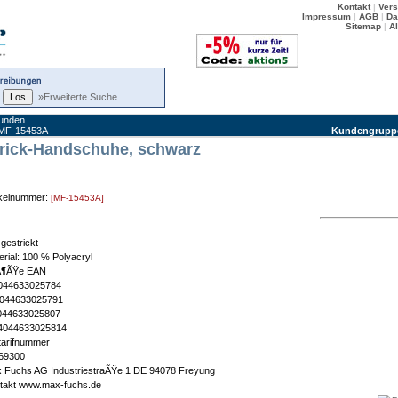
Kontakt
|
Ver
Impressum
|
AGB
|
Da
Sitemap
|
A
»Erweiterte Suche
kunden
MF-15453A
Kundengrupp
rick-Handschuhe, schwarz
ikelnummer:
[MF-15453A]
 gestrickt
erial: 100 % Polyacryl
Ã¶ÃŸe EAN
044633025784
044633025791
044633025807
4044633025814
ltarifnummer
69300
 Fuchs AG IndustriestraÃŸe 1 DE 94078 Freyung
takt www.max-fuchs.de