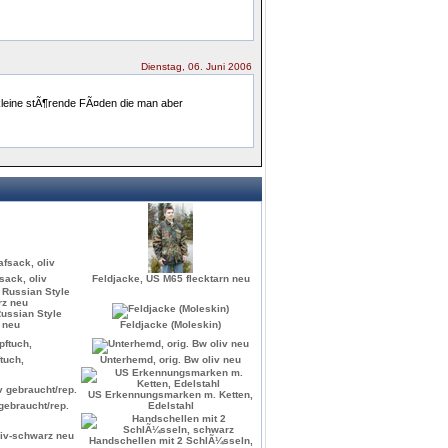
Dienstag, 06. Juni 2006
kleine stÃ¶rende FÃ¤den die man aber
ack, oliv
Feldjacke, US M65 flecktarn neu
ussian Style
 neu
Feldjacke (Moleskin)
tuch,
Unterhemd, orig. Bw oliv neu
US Erkennungsmarken m. Ketten,
gebraucht/rep.
Edelstahl
Handschellen mit 2 SchlÃ¼sseln,