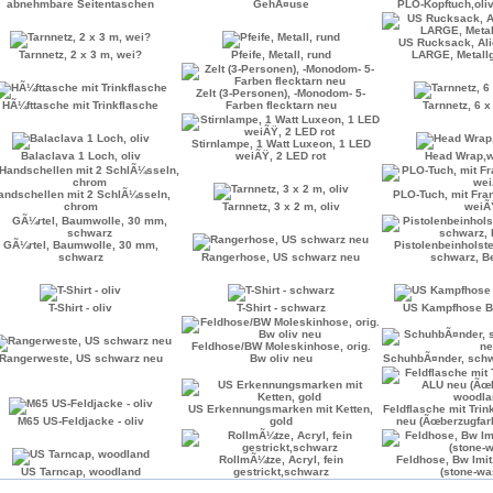
abnehmbare Seitentaschen
GehÃ¤use
PLO-Kopftuch,oli
US Rucksack, Alic
Tarnnetz, 2 x 3 m, wei?
Pfeife, Metall, rund
LARGE, Metallge
Zelt (3-Personen), -Monodom- 5-
HÃ¼fttasche mit Trinkflasche
Farben flecktarn neu
Tarnnetz, 6 x
Stirnlampe, 1 Watt Luxeon, 1 LED
Balaclava 1 Loch, oliv
weiÃŸ, 2 LED rot
Head Wrap,
andschellen mit 2 SchlÃ¼sseln,
PLO-Tuch, mit Fra
chrom
Tarnnetz, 3 x 2 m, oliv
weiÃ
GÃ¼rtel, Baumwolle, 30 mm,
Pistolenbeinholste
schwarz
Rangerhose, US schwarz neu
schwarz, Be
T-Shirt - oliv
T-Shirt - schwarz
US Kampfhose B
Feldhose/BW Moleskinhose, orig.
Rangerweste, US schwarz neu
Bw oliv neu
SchuhbÃ¤nder, sch
US Erkennungsmarken mit Ketten,
Feldflasche mit Tri
M65 US-Feldjacke - oliv
gold
neu (Ãœberzugfar
RollmÃ¼tze, Acryl, fein
Feldhose, Bw Imit
US Tarncap, woodland
gestrickt,schwarz
(stone-wa