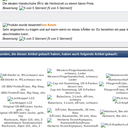
Die idealen Handschuhe fÃ¼r die Herbstzeit zu einem fairen Preis.
Bewertung:
[5 von 5 Sternen!]
von Kevin
Sehr angenehm zu tragen und auf warm wenn es etwas kÃ¤lter ist. Es bestehen ein paar 
abschneiden kann.
Bewertung:
[5 von 5 Sternen!]
unden, die diesen Artikel gekauft haben, haben auch folgende Artikel gekauft:
Western-Fingerhandschuh, schwarz,
AB-Stiefel m. RV,schwarz neu
Leder
Mumienschlafs
Cap mit Gummizug, US 6-Farben
FliegermÃ¼tze, R
 BDU FeldmÃ¼tze, Rip Stop, oliv
desert neu
schwarz
Lochkoppel LC2
Balaclava, 1-Loch, dÃ¼nn, schwarz
PLO-Kopf
iginal US-WÃ¼sten Jacke, gebr.,
rep.
GÃ¼rtel, Baumwolle, 30 mm, blau
Halstuch, Bw oliv 
Rucksack, Alpin 110, oliv, 2
Herbertz Scout-Kompass, Kunststoff-