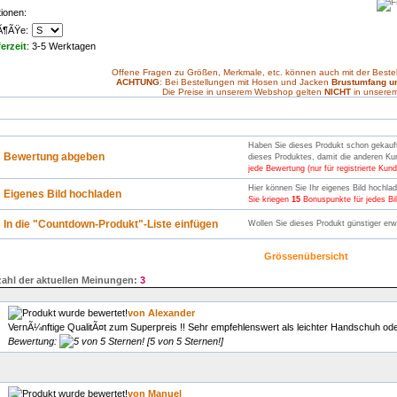
ionen:
Ã¶ÃŸe:
ferzeit
: 3-5 Werktagen
Offene Fragen zu Größen, Merkmale, etc. können auch mit der Best
ACHTUNG
: Bei Bestellungen mit Hosen und Jacken
Brustumfang u
Die Preise in unserem Webshop gelten
NICHT
in unsere
Haben Sie dieses Produkt schon gekauft 
Bewertung abgeben
dieses Produktes, damit die anderen Ku
jede Bewertung (nur für registrierte Kund
Hier können Sie Ihr eigenes Bild hochla
Eigenes Bild hochladen
Sie kriegen
15
Bonuspunkte für jedes Bild
In die "Countdown-Produkt"-Liste einfügen
Wollen Sie dieses Produkt günstiger erwe
Grössenübersicht
ahl der aktuellen Meinungen:
3
von Alexander
VernÃ¼nftige QualitÃ¤t zum Superpreis !! Sehr empfehlenswert als leichter Handschuh o
Bewertung:
[5 von 5 Sternen!]
von Manuel