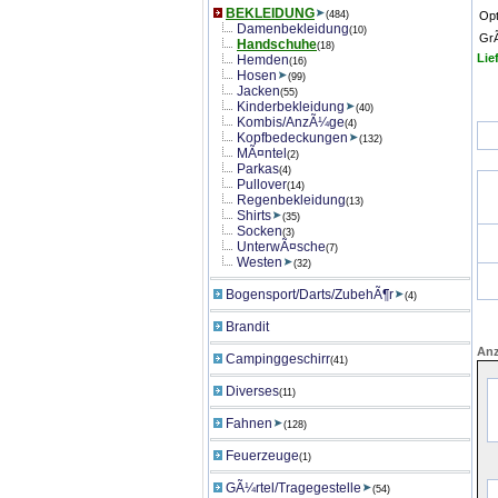
BEKLEIDUNG
(484)
Opt
Damenbekleidung
(10)
Gr
Handschuhe
(18)
Lie
Hemden
(16)
Hosen
(99)
Jacken
(55)
Kinderbekleidung
(40)
Kombis/AnzÃ¼ge
(4)
Kopfbedeckungen
(132)
MÃ¤ntel
(2)
Parkas
(4)
Pullover
(14)
Regenbekleidung
(13)
Shirts
(35)
Socken
(3)
UnterwÃ¤sche
(7)
Westen
(32)
Bogensport/Darts/ZubehÃ¶r
(4)
Brandit
Anz
Campinggeschirr
(41)
Diverses
(11)
Fahnen
(128)
Feuerzeuge
(1)
GÃ¼rtel/Tragegestelle
(54)