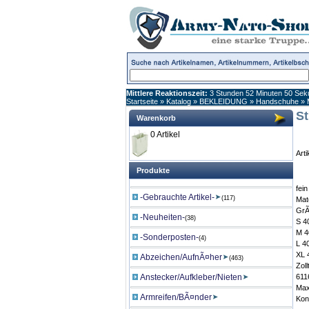
Mittlere Reaktionszeit:
3 Stunden 52 Minuten 50 Se
Startseite
»
Katalog
»
BEKLEIDUNG
»
Handschuhe
»
St
Warenkorb
0 Artikel
Art
Produkte
fein
-Gebrauchte Artikel-
(117)
Mat
Gr
-Neuheiten-
(38)
S 4
M 4
-Sonderposten-
(4)
L 4
XL 
Abzeichen/AufnÃ¤her
(463)
Zol
Anstecker/Aufkleber/Nieten
611
Max
Armreifen/BÃ¤nder
Kon