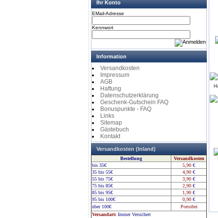
Ihr Konto
EMail-Adresse
Kennwort
Information
Versandkosten
Impressum
AGB
H
Haftung
Datenschutzerklärung
Geschenk-Gutschein FAQ
Bonuspunkte - FAQ
Links
Sitemap
Gästebuch
Kontakt
Versandkosten (Inland)
Bestellung
Versandkosten
bis 35€
5,90
€
35 bis 55€
4,90
€
55 bis 75€
3,90
€
75 bis 85€
2,90
€
85 bis 95€
1,90
€
95 bis 100€
0,90
€
über 100€
Portofrei
Versandart:
Immer Versichert