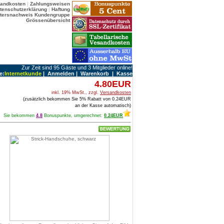
sandkosten
|
Zahlungsweisen
tenschutzerklärung
|
Haftung
ltersnachweis
Kundengruppe
Grössenübersicht
Zur Zeit sind 95 Gäste und 3 Mitglieder online!
e:
Internetkunde
|
Anmelden
|
Warenkorb
|
Kasse
4.80EUR
inkl. 19% MwSt., zzgl.
Versandkosten
(zusätzlich bekommen Sie 5% Rabatt von 0.24EUR
an der Kasse automatisch)
Sie bekommen
4.8
Bonuspunkte, umgerechnet:
0.24EUR