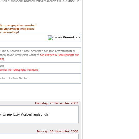
ellung angegeben werden!
nd Bundweite
mitgeben!
m Ladenshop!
und ausprobiert? Bitte schreiben Sie Ihre Bewertung bzgl.
nden davon profitieren können!
Sie kriegen
5
Bonuspunkte für
en).
den!
 (nur für registrierte Kunden).
rben, klicken Sie hier!
Dienstag, 20. November 2007
der Unter- bzw. Ãœberhandschuh
Montag, 06. November 2006