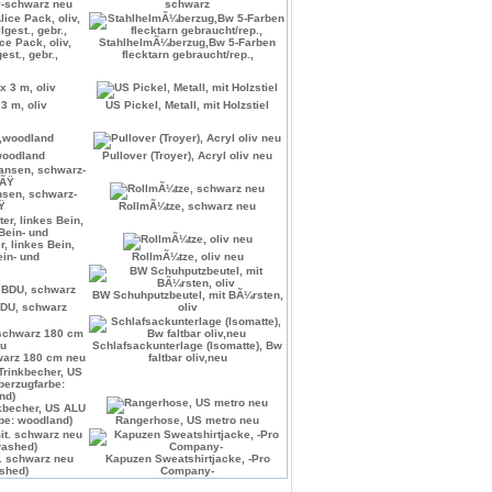
v-schwarz neu
schwarz
e Pack, oliv,
StahlhelmÃ¼berzug,Bw 5-Farben
st., gebr.,
flecktarn gebraucht/rep.,
 3 m, oliv
US Pickel, Metall, mit Holzstiel
woodland
Pullover (Troyer), Acryl oliv neu
nsen, schwarz-
Ÿ
RollmÃ¼tze, schwarz neu
r, linkes Bein,
in- und
RollmÃ¼tze, oliv neu
BW Schuhputzbeutel, mit BÃ¼rsten,
DU, schwarz
oliv
Schlafsackunterlage (Isomatte), Bw
warz 180 cm neu
faltbar oliv,neu
nkbecher, US ALU
be: woodland)
Rangerhose, US metro neu
. schwarz neu
Kapuzen Sweatshirtjacke, -Pro
shed)
Company-