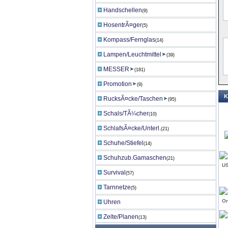
Handschellen
(9)
HosentrÃ¤ger
(5)
Kompass/Fernglas
(14)
Lampen/Leuchtmittel
(39)
MESSER
(181)
Promotion
(9)
K
RucksÃ¤cke/Taschen
(95)
Schals/TÃ¼cher
(10)
SchlafsÃ¤cke/Unterl.
(21)
Schuhe/Stiefel
(14)
Schuhzub.Gamaschen
(21)
US
Survival
(57)
Tarnnetze
(5)
Or
Uhren
Zelte/Planen
(13)