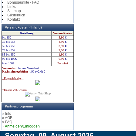
Bonuspunkte - FAQ
Links
Sitemap
Gästebuch
Kontakt
Versandkosten (Inland)
Bestellung
Versandkosten
bis 35€
5,90
€
35 bis 55€
4,90
€
55 bis 75€
3,90
€
75 bis 85€
2,90
€
85 bis 95€
1,90
€
95 bis 100€
0,90
€
über 100€
Portofrei
Versandart:
Immer Versichert
Nachnahmegebühr:
4,90 (+2,0)
€
::Datensicherheit::
::Unsere Zahlweisen::
Partnerprogramm
» Info
» AGB
» FAQ
»
Anmelden/Einloggen
Sonntag, 09. August 2026