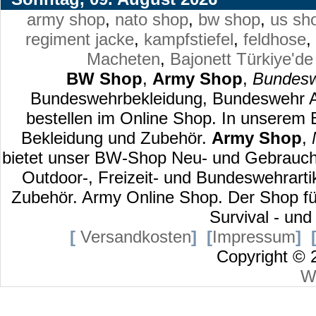
army shop
,
nato shop
,
bw shop
,
us sh
regiment jacke
,
kampfstiefel
,
feldhose
,
Macheten
,
Bajonett
Türkiye'de
BW Shop
,
Army Shop
,
Bundesw
Bundeswehrbekleidung, Bundeswehr Au
bestellen im Online Shop. In unserem
Bekleidung und Zubehör.
Army Shop
,
bietet unser BW-Shop Neu- und Gebraucht
Outdoor-, Freizeit- und Bundeswehrart
Zubehör. Army Online Shop. Der Shop für
Survival - und
[
Versandkosten
]
[
Impressum
]
Copyright ©
W