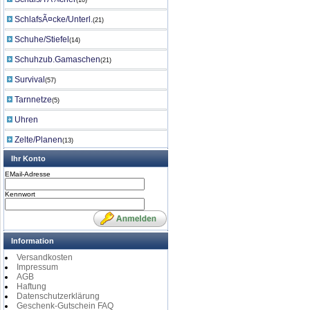
(10)
SchlafsÃ¤cke/Unterl.
(21)
Schuhe/Stiefel
(14)
Schuhzub.Gamaschen
(21)
Survival
(57)
Tarnnetze
(5)
Uhren
Zelte/Planen
(13)
Ihr Konto
EMail-Adresse
Kennwort
Information
Versandkosten
Impressum
AGB
Haftung
Datenschutzerklärung
Geschenk-Gutschein FAQ