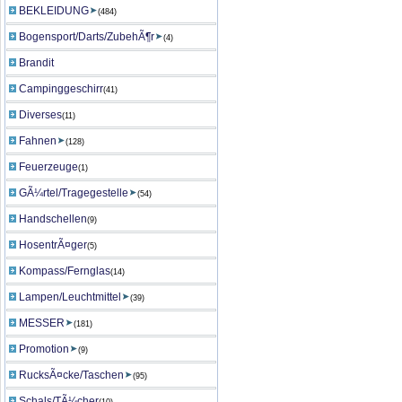
BEKLEIDUNG
(484)
Bogensport/Darts/ZubehÃ¶r
(4)
Brandit
Campinggeschirr
(41)
Diverses
(11)
Fahnen
(128)
Feuerzeuge
(1)
GÃ¼rtel/Tragegestelle
(54)
Handschellen
(9)
HosentrÃ¤ger
(5)
Kompass/Fernglas
(14)
Lampen/Leuchtmittel
(39)
MESSER
(181)
Promotion
(9)
RucksÃ¤cke/Taschen
(95)
Schals/TÃ¼cher