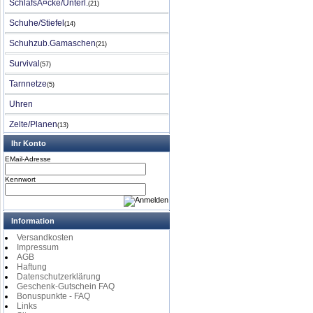
SchlafsÃ¤cke/Unterl.
(21)
Schuhe/Stiefel
(14)
Schuhzub.Gamaschen
(21)
Survival
(57)
Tarnnetze
(5)
Uhren
Zelte/Planen
(13)
Ihr Konto
EMail-Adresse
Kennwort
Information
Versandkosten
Impressum
AGB
Haftung
Datenschutzerklärung
Geschenk-Gutschein FAQ
Bonuspunkte - FAQ
Links