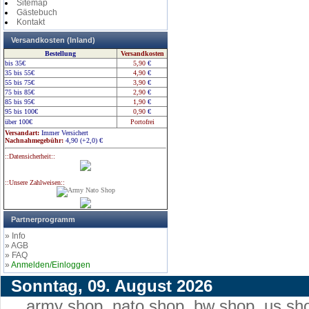
Sitemap
Gästebuch
Kontakt
Versandkosten (Inland)
Bestellung
Versandkosten
bis 35€
5,90
€
35 bis 55€
4,90
€
55 bis 75€
3,90
€
75 bis 85€
2,90
€
85 bis 95€
1,90
€
95 bis 100€
0,90
€
über 100€
Portofrei
Versandart:
Immer Versichert
Nachnahmegebühr:
4,90 (+2,0)
€
::Datensicherheit::
::Unsere Zahlweisen::
Partnerprogramm
» Info
» AGB
» FAQ
»
Anmelden/Einloggen
Sonntag, 09. August 2026
army shop
,
nato shop
,
bw shop
,
us sh