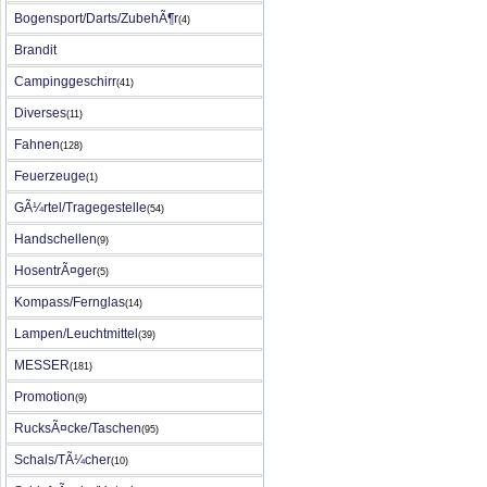
Bogensport/Darts/ZubehÃ¶r
(4)
Brandit
Campinggeschirr
(41)
Diverses
(11)
Fahnen
(128)
Feuerzeuge
(1)
GÃ¼rtel/Tragegestelle
(54)
Handschellen
(9)
HosentrÃ¤ger
(5)
Kompass/Fernglas
(14)
Lampen/Leuchtmittel
(39)
MESSER
(181)
Promotion
(9)
RucksÃ¤cke/Taschen
(95)
Schals/TÃ¼cher
(10)