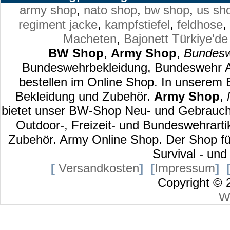
army shop
,
nato shop
,
bw shop
,
us sh
regiment jacke
,
kampfstiefel
,
feldhose
,
Macheten
,
Bajonett
Türkiye'de
BW Shop
,
Army Shop
,
Bundesw
Bundeswehrbekleidung, Bundeswehr Au
bestellen im Online Shop. In unserem
Bekleidung und Zubehör.
Army Shop
,
bietet unser BW-Shop Neu- und Gebraucht
Outdoor-, Freizeit- und Bundeswehrart
Zubehör. Army Online Shop. Der Shop für
Survival - und
[
Versandkosten
]
[
Impressum
]
Copyright ©
W