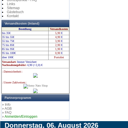
Bonuspunkte - FAQ
Links
Sitemap
Gästebuch
Kontakt
Versandkosten (Inland)
Bestellung
Versandkosten
bis 35€
5,90
€
35 bis 55€
4,90
€
55 bis 75€
3,90
€
75 bis 85€
2,90
€
85 bis 95€
1,90
€
95 bis 100€
0,90
€
über 100€
Portofrei
Versandart:
Immer Versichert
Nachnahmegebühr:
4,90 (+2,0)
€
::Datensicherheit::
::Unsere Zahlweisen::
Partnerprogramm
» Info
» AGB
» FAQ
»
Anmelden/Einloggen
Donnerstag, 06. August 2026