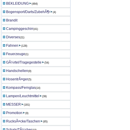
BEKLEIDUNG
(484)
Bogensport/Darts/ZubehÃ¶r
(4)
Brandit
Campinggeschirr
(41)
Diverses
(11)
Fahnen
(128)
Feuerzeuge
(1)
GÃ¼rtel/Tragegestelle
(54)
Handschellen
(9)
HosentrÃ¤ger
(5)
Kompass/Fernglas
(14)
Lampen/Leuchtmittel
(39)
MESSER
(181)
Promotion
(9)
RucksÃ¤cke/Taschen
(95)
Schals/TÃ¼cher