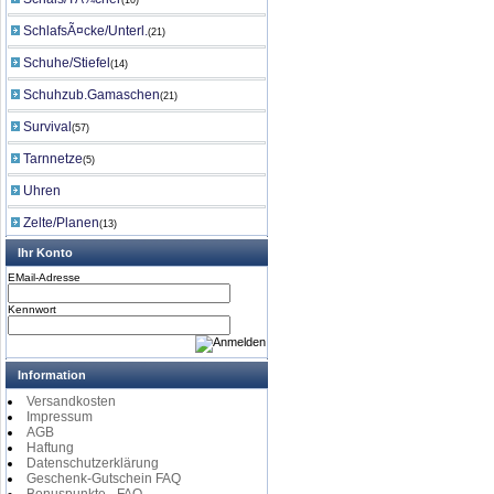
(10)
SchlafsÃ¤cke/Unterl.
(21)
Schuhe/Stiefel
(14)
Schuhzub.Gamaschen
(21)
Survival
(57)
Tarnnetze
(5)
Uhren
Zelte/Planen
(13)
Ihr Konto
EMail-Adresse
Kennwort
Information
Versandkosten
Impressum
AGB
Haftung
Datenschutzerklärung
Geschenk-Gutschein FAQ