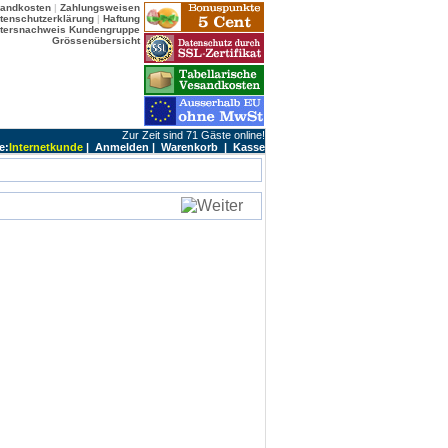
sandkosten
|
Zahlungsweisen
tenschutzerklärung
|
Haftung
ltersnachweis
Kundengruppe
Grössenübersicht
Zur Zeit sind 71 Gäste online!
e:
Internetkunde
|
Anmelden
|
Warenkorb
|
Kasse