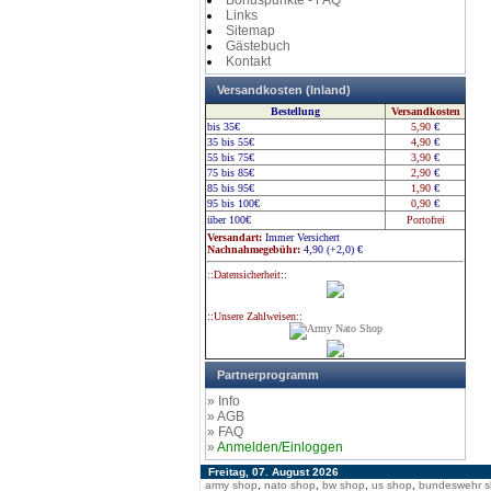
Bonuspunkte - FAQ
Links
Sitemap
Gästebuch
Kontakt
Versandkosten (Inland)
Bestellung
Versandkosten
bis 35€
5,90
€
35 bis 55€
4,90
€
55 bis 75€
3,90
€
75 bis 85€
2,90
€
85 bis 95€
1,90
€
95 bis 100€
0,90
€
über 100€
Portofrei
Versandart:
Immer Versichert
Nachnahmegebühr:
4,90 (+2,0)
€
::Datensicherheit::
::Unsere Zahlweisen::
Partnerprogramm
» Info
» AGB
» FAQ
»
Anmelden/Einloggen
Freitag, 07. August 2026
army shop
,
nato shop
,
bw shop
,
us shop
,
bundeswehr 