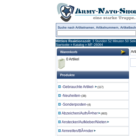
Mittlere Reaktionszeit:
3 Stunden 52 Minuten 50 Se
Startseite
»
Katalog
»
MF-26064
Art
Warenkorb
0 Artikel
Produkte
-Gebrauchte Artikel-
(117)
-Neuheiten-
(38)
-Sonderposten-
(4)
Abzeichen/AufnÃ¤her
(463)
Anstecker/Aufkleber/Nieten
Armreifen/BÃ¤nder