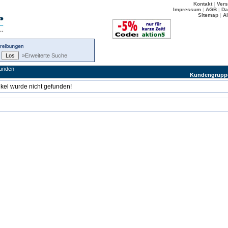
Kontakt
|
Ver
Impressum
|
AGB
|
Da
Sitemap
|
A
»Erweiterte Suche
kunden
Kundengrupp
ikel wurde nicht gefunden!