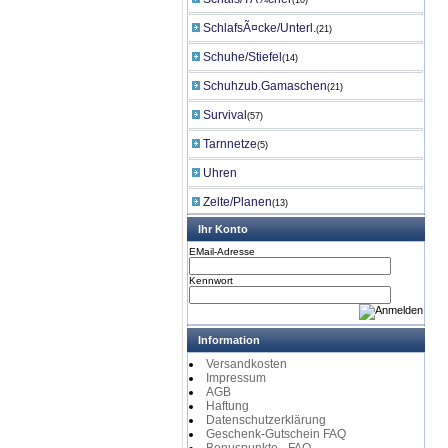
(10)
SchlafsÃ¤cke/Unterl.
(21)
Schuhe/Stiefel
(14)
Schuhzub.Gamaschen
(21)
Survival
(57)
Tarnnetze
(5)
Uhren
Zelte/Planen
(13)
Ihr Konto
EMail-Adresse
Kennwort
Information
Versandkosten
Impressum
AGB
Haftung
Datenschutzerklärung
Geschenk-Gutschein FAQ