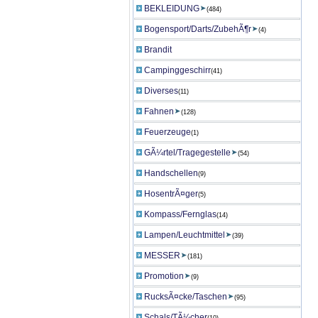
BEKLEIDUNG
(484)
Bogensport/Darts/ZubehÃ¶r
(4)
Brandit
Campinggeschirr
(41)
Diverses
(11)
Fahnen
(128)
Feuerzeuge
(1)
GÃ¼rtel/Tragegestelle
(54)
Handschellen
(9)
HosentrÃ¤ger
(5)
Kompass/Fernglas
(14)
Lampen/Leuchtmittel
(39)
MESSER
(181)
Promotion
(9)
RucksÃ¤cke/Taschen
(95)
Schals/TÃ¼cher