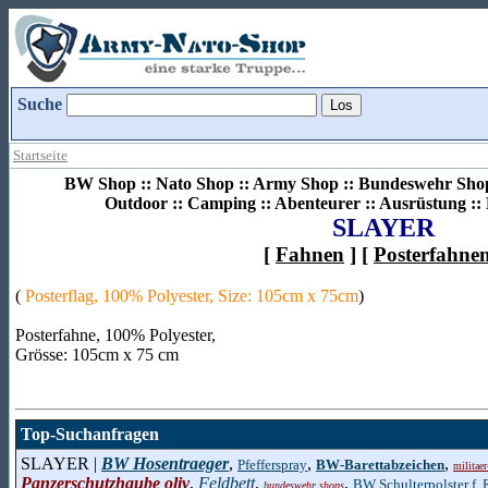
Suche
Startseite
BW Shop :: Nato Shop :: Army Shop :: Bundeswehr Shop 
Outdoor :: Camping :: Abenteurer :: Ausrüstung :
SLAYER
[
Fahnen
] [
Posterfahne
(
Posterflag, 100% Polyester, Size: 105cm x 75cm
)
Posterfahne, 100% Polyester,
Grösse: 105cm x 75 cm
Top-Suchanfragen
SLAYER |
BW Hosentraeger
,
,
,
Pfefferspray
BW-Barettabzeichen
militaer
Panzerschutzhaube oliv
,
Feldbett
,
,
BW Schulterpolster f.
bundeswehr shops