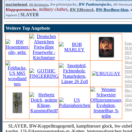
,
,
,
,
marinehemd
bw-pilotenjacke
BW Punkttarnjacke
BW Bordmuetze
BW Wäschesac
,
military clothes
,
,
,
Klappspatentasche
BW Eßbesteck
BW-Bordhose-blau
| SLAYER
Segeltuch
Weitere Top Angebote
Emai
MAC
DEF
US-A
Deut
Stad
PIN
Stie
gebr
NEK
Hip 
Gürt
Abze
Gerb
Alum
SLAYER, BW-Koppelltragegestell, kampfmesser glock, bw-zubehör,
kaufen, US-Erkennungsmarken-m.-Ketten, leistungsabzeichen bund