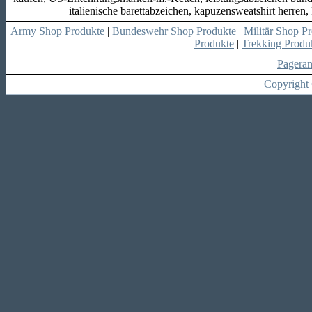
italienische barettabzeichen, kapuzensweatshirt herre
Army Shop Produkte
|
Bundeswehr Shop Produkte
|
Militär Shop P
Produkte
|
Trekking Produ
Pagera
Copyright