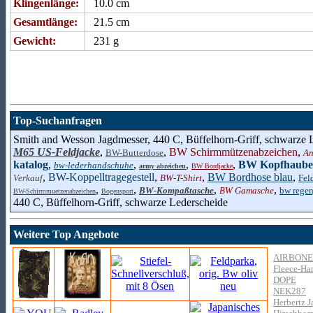
Klingenlänge:
10.0 cm
Gesamtlänge:
21.5 cm
Gewicht:
231 g
Top-Suchanfragen
Smith and Wesson Jagdmesser, 440 C, Büffelhorn-Griff, schwarze 
M65 US-Feldjacke
,
,
BW Schirmmützenabzeichen
,
BW-Butterdose
An
katalog
,
,
,
,
BW Kopfhaube K
bw-lederhandschuhe
army abzeichen
BW Bordjacke
,
BW-Koppelltragegestell
,
,
BW Bordhose blau
,
Verkauf
BW-T-Shirt
Fel
,
,
,
,
BW-Kompaßtasche
BW Gamasche
bw regen
BW-Schirmmuetzenabzeichen
Bogensport
440 C, Büffelhorn-Griff, schwarze Lederscheide
Weitere Top Angebote
AIRBONE
Fleece-Ha
DOPE
NEK287
Herbertz J