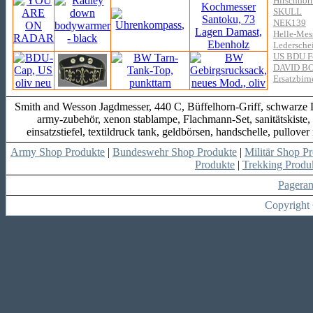
Hirschhor
SKULL
NEK139
Helle-Mess
Ledersche
US BDU Fel
DAVID B
Ersatzbir
Smith and Wesson Jagdmesser, 440 C, Büffelhorn-Griff, schwarze 
army-zubehör, xenon stablampe, Flachmann-Set, sanitätskis
einsatzstiefel, textildruck tank, geldbörsen, handschelle, pullov
Army Shop Produkte
|
Bundeswehr Shop Produkte
|
Militär Shop P
Produkte
|
Trekking Produ
Pagera
Copyright