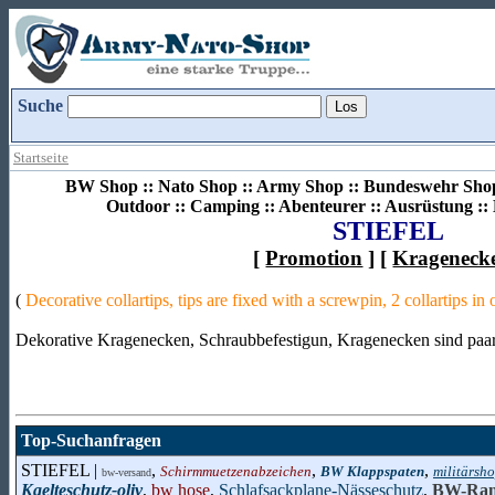
Suche
Startseite
BW Shop :: Nato Shop :: Army Shop :: Bundeswehr Shop 
Outdoor :: Camping :: Abenteurer :: Ausrüstung :
STIEFEL
[
Promotion
] [
Krageneck
(
Decorative collartips, tips are fixed with a screwpin, 2 collartips in
Dekorative Kragenecken, Schraubbefestigun, Kragenecken sind paar
Top-Suchanfragen
STIEFEL |
,
,
,
Schirmmuetzenabzeichen
BW Klappspaten
militärsh
bw-versand
Kaelteschutz-oliv
,
bw hose
,
Schlafsackplane-Nässeschutz
,
BW-Ran