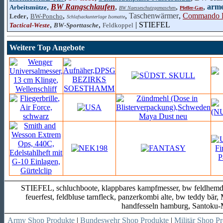
,
BW Rangschlaufen
,
,
,
arme
Arbeitsmütze
BW Naesseschutzgamaschen
Pfeffer-Gas
,
,
,
Taschenwärmer
,
Commando B
Leder
BW-Poncho
Schlafsackunterlage Isomatte
,
,
| STIEFEL
Tactical-Weste
BW-Sporttasche
Feldkoppel
Weitere Top Angebote
STIEFEL, schluchboote, klappbares kampfmesser, bw feldhemd 
feuerfest, feldbluse tarnfleck, panzerkombi alte, bw teddy bär
handfesseln hamburg, Santoku-M
Army Shop Produkte
|
Bundeswehr Shop Produkte
|
Militär Shop P