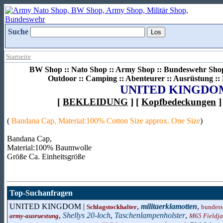
Suche
Startseite
BW Shop :: Nato Shop :: Army Shop :: Bundeswehr Shop 
Outdoor :: Camping :: Abenteurer :: Ausrüstung :
UNITED KINGDO
[
BEKLEIDUNG
] [
Kopfbedeckungen
]
(
Bandana Cap, Material:100% Cotton Size approx. One Size
)
Bandana Cap,
Material:100% Baumwolle
Größe Ca. Einheitsgröße
Top-Suchanfragen
UNITED KINGDOM |
,
militaerklamotten
,
Schlagstockhalter
bundesw
,
Shellys 20-loch
,
Taschenlampenholster
,
army-ausruestung
M65 Fieldja