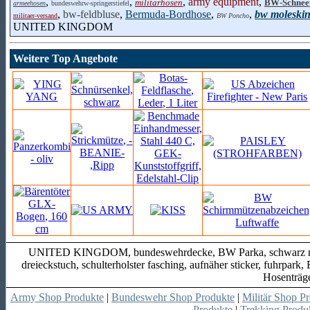
,
,
,
army equipment
,
militärhosen
BW-Schnee
armeehosen
bundeswehrw-springerstiefel
,
bw-feldbluse
,
Bermuda-Bordhose
,
,
bw moleskin
militaer-versand
BW Poncho
UNITED KINGDOM
Weitere Top Angebote
UNITED KINGDOM, bundeswehrdecke, BW Parka, schwarz nato, 
dreieckstuch, schulterholster fasching, aufnäher sticker, fuhrpa
Hosenträge
Army Shop Produkte
|
Bundeswehr Shop Produkte
|
Militär Shop P
Produkte
|
Trekking Produ