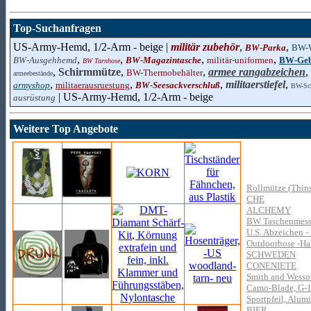
Top-Suchanfragen
US-Army-Hemd, 1/2-Arm - beige |
militär zubehör
,
,
BW-Parka
BW-W
,
,
,
,
BW-Ausgehhemd
BW-Magazintasche
militär-uniformen
BW-Geb
BW Tarnhose
,
Schirmmütze
,
,
armee rangabzeichen
,
BW-Thermobehälter
armeebestände
,
,
,
militaerstiefel
,
armyshop
militaerausruestung
BW-Seesackverschluß
BW-Sch
| US-Army-Hemd, 1/2-Arm - beige
ausrüstung
Weitere Top Angebote
Rollmütze (Thins
CHE
ALCHEMY
BW Taschenmesse
U.S. Abzeichen - 
Outdoorhose -Hai
SCHWEDEN
CONENIETE
Smith and Wesso
Camo-Blade, G-10
Sportpfeil, Alum
BIER