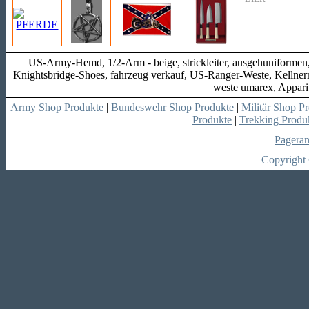
US-Army-Hemd, 1/2-Arm - beige, strickleiter, ausgehuniformen
Knightsbridge-Shoes, fahrzeug verkauf, US-Ranger-Weste, Kellnermess
weste umarex, Appari
Army Shop Produkte
|
Bundeswehr Shop Produkte
|
Militär Shop P
Produkte
|
Trekking Produ
Pagera
Copyright