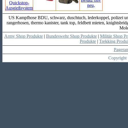
US Kampfhose BDU, schwarz, duschtuch, lederkoppel, polizei unif
rangerhosen, thermo kanister, tank top, feldbett mieten, knightsbr
Mole
Army Shop Produkte
|
Bundeswehr Shop Produkte
|
Militär Shop P
Produkte
|
Trekking Produ
Pagera
Copyright