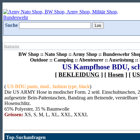
Suche
Startseite
BW Shop :: Nato Shop :: Army Shop :: Bundeswehr Shop 
Outdoor :: Camping :: Abenteurer :: Ausrüstung :
US Kampfhose BDU, sc
[
BEKLEIDUNG
] [
Hosen
] [
US
(
US BDU pants, mod., fashion type, black
)
Die US ARMY Hose in modischer Form. 2 seitl. Einschubtaschen, 2 G
aufgesetzte Bein-Pattentaschen, Bandzug am Beinende, verstellbare 
Hosenschlitz.
65% Polyester, 35 % Baumwolle
Grössen:
XS, S, M, L, XL, XXL, XXXL
Top-Suchanfragen