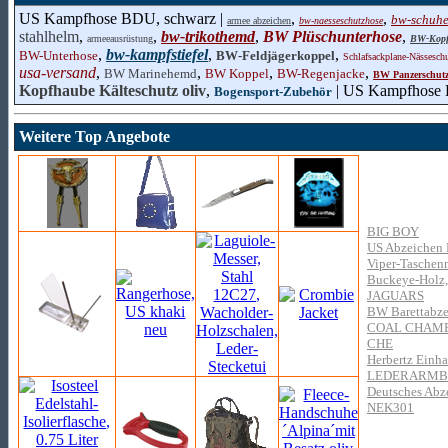
US Kampfhose BDU, schwarz |
,
,
bw-schuh
armee abzeichen
bw-naesseschutzhose
stahlhelm
,
,
bw-trikothemd
,
BW Plüschunterhose
,
armeeausrüstung
BW-Kopfh
,
bw-kampfstiefel
,
,
BW-Unterhose
BW-Feldjägerkoppel
Schlafsackplane-Nässesch
usa-versand
,
,
,
,
BW Marinehemd
BW Koppel
BW-Regenjacke
BW Panzerschutz
Kopfhaube Kälteschutz oliv
,
| US Kampfhose 
Bogensport-Zubehör
Weitere Top Angebote
BIG BOY
US Abzeichen F
Viper-Taschenm
Buckeye-Holz
JAGUARS
BW Barettabzei
COAL CHAM
CHE
Herbertz Einha
LEDERARMB
Deutsches Abze
NEK301