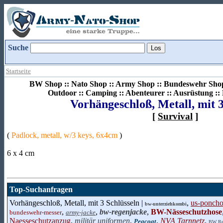
Suche
Startseite
BW Shop :: Nato Shop :: Army Shop :: Bundeswehr Shop 
Outdoor :: Camping :: Abenteurer :: Ausrüstung :
Vorhängeschloß, Metall, mit 3
[
Survival
]
(
Padlock, metall, w/3 keys, 6x4cm
)
6 x 4 cm
Top-Suchanfragen
Vorhängeschloß, Metall, mit 3 Schlüsseln |
,
us-ponch
bw-unterziehkombi
,
,
bw-regenjacke
,
BW-Nässeschutzhose
bundeswehr-messer
army-jacke
Naesseschutzanzug
,
militär uniformen
,
,
NVA Tarnnetz
,
Peacoat
BW Re