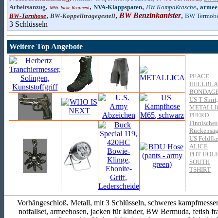
,
,
,
,
Arbeitsanzug
NVA-Klappspaten
BW Kompaßtasche
armee
M65 Jacke Regiment
,
,
BW Benzinkanister
,
BW-Tarnhose
BW-Koppelltragegestell
BW Termobe
3 Schlüsseln
Weitere Top Angebote
PEACE
HELLBL
BONDAGE 
US T-Shirt
METALLI
PFERD
Finnisches
Rückensäge
US Feldfla
ALICE
POT HOL
SOUTH
TSHIRT
Vorhängeschloß, Metall, mit 3 Schlüsseln, schweres kampfmesser
notfallset, armeehosen, jacken für kinder, BW Bermuda, fetish fr