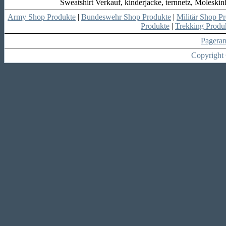
Sweatshirt Verkauf, kinderjacke, ternnetz, Moleski
Army Shop Produkte
|
Bundeswehr Shop Produkte
|
Militär Shop P
Produkte
|
Trekking Produ
Pagera
Copyright