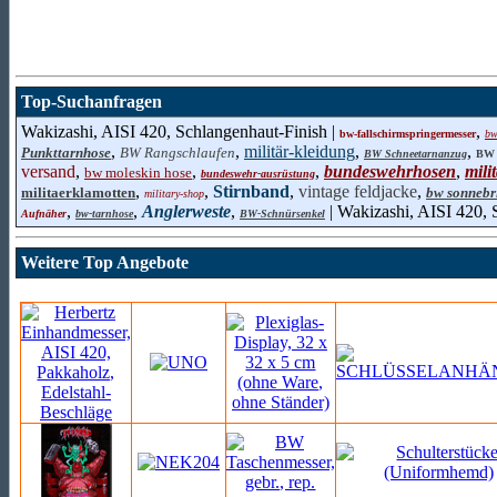
Top-Suchanfragen
Wakizashi, AISI 420, Schlangenhaut-Finish |
,
bw-fallschirmspringermesser
bw
,
,
militär-kleidung
,
,
Punkttarnhose
BW Rangschlaufen
BW Schneetarnanzug
BW 
versand
,
,
,
bundeswehrhosen
,
mili
bw moleskin hose
bundeswehr-ausrüstung
,
,
Stirnband
,
vintage feldjacke
,
militaerklamotten
bw sonnebri
military-shop
,
,
Anglerweste
,
| Wakizashi, AISI 420, 
Aufnäher
bw-tarnhose
BW-Schnürsenkel
Weitere Top Angebote