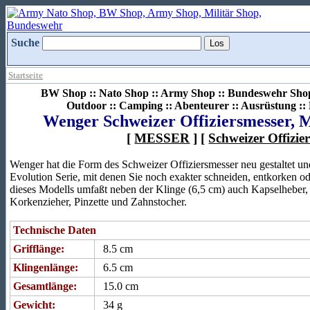
Suche
Startseite
BW Shop :: Nato Shop :: Army Shop :: Bundeswehr Shop 
Outdoor :: Camping :: Abenteurer :: Ausrüstung :
Wenger Schweizer Offiziersmesser, M
[
MESSER
] [
Schweizer Offizie
Wenger hat die Form des Schweizer Offiziersmesser neu gestaltet un
Evolution Serie, mit denen Sie noch exakter schneiden, entkorken o
dieses Modells umfaßt neben der Klinge (6,5 cm) auch Kapselheber, 
Korkenzieher, Pinzette und Zahnstocher.
Technische Daten
Grifflänge:
8.5 cm
Klingenlänge:
6.5 cm
Gesamtlänge:
15.0 cm
Gewicht:
34 g