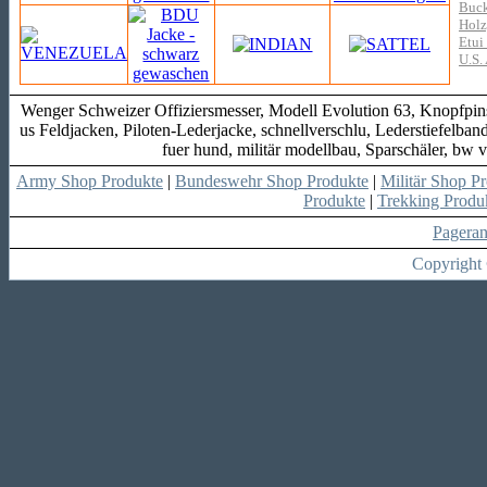
Buck
Holz
Etui
U.S.
Wenger Schweizer Offiziersmesser, Modell Evolution 63, Knopfp
us Feldjacken, Piloten-Lederjacke, schnellverschlu, Lederstiefelban
fuer hund, militär modellbau, Sparschäler, bw
Army Shop Produkte
|
Bundeswehr Shop Produkte
|
Militär Shop P
Produkte
|
Trekking Produ
Pagera
Copyright