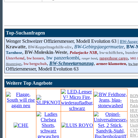
Top-Suchanfragen
Wenger Schweizer Offiziersmesser, Modell Evolution 63 |
BW-Ausge
Krawatte
,
,
BW-Gebirgsjaegermuetze
,
BW-M
BW-Koppeltragehilfe-oliv
,
BW-Moleskin-Weste
,
,
,
Tarnhose
Polarjacke N3B
bw-schiffchen
bundes
,
,
bw panzerkombi
,
,
,
Unterhemd
bw hossen
rangerhose cargo
ranger band
M65 J
,
,
BW-Schneetarnanzug
,
,
bw bergschuh
armee-klamotten
Hosenträger
bw berg
Offiziersmesser, Modell Evolution 63
Weitere Top Angebote
BON
Herb
Pakk
HUF
HAN
MO
Unif
CYP
BW B