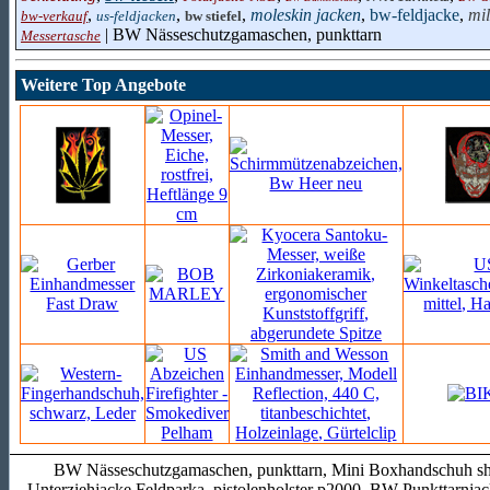
,
,
,
moleskin jacken
,
bw-feldjacke
,
mil
bw-verkauf
us-feldjacken
bw stiefel
| BW Nässeschutzgamaschen, punkttarn
Messertasche
Weitere Top Angebote
BW Nässeschutzgamaschen, punkttarn, Mini Boxhandschuh shop
Unterziehjacke Feldparka, pistolenholster p2000, BW-Punkttarnjac