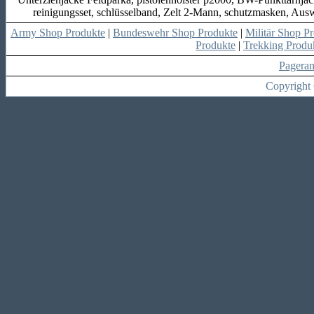
reinigungsset, schlüsselband, Zelt 2-Mann, schutzmasken, Auswe
Army Shop Produkte
|
Bundeswehr Shop Produkte
|
Militär Shop P
Produkte
|
Trekking Produ
Pagera
Copyright