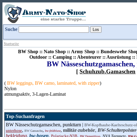
Suche
Startseite
BW Shop :: Nato Shop :: Army Shop :: Bundeswehr Shop 
Outdoor :: Camping :: Abenteurer :: Ausrüstung :
BW Nässeschutzgamaschen, 
[
Schuhzub.Gamaschen
(
BW leggings, BW camo, laminated, with zipper
)
Nylon
atmungsaktiv, 3-Lagen-Laminat
Top-Suchanfragen
BW Nässeschutzgamaschen, punkttarn |
BW-Kopfhaube-Kaelteschutz-ol
,
,
,
militär-zubehör
,
BW-Schulterpolster
unterhose
BW Gamasche
bw-feldbluse
bekleidung
,
bw-hosen
,
,
,
,
Polarjacke-N3B
NVA Tarnnetz
BW Damenbluse
BW-Ge