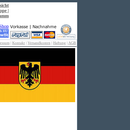
sicht
ppe
|
ramm
ressum
|
Kontakt
|
Versandkosten
|
Haftung
|
AGB