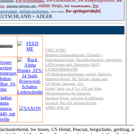
,
,
,
,
BW-Schutzmaske
BW-Einsatztasche
BW Kampftragetasche
ecktasche
BW
,
,
militär shops
,
,
bw
ten
moleskin feldjacke oliv
BW Termobehaelter
,
,
,
bw-springerstiefel
,
satzgummi
militär-uniformen
army-jacke
DEUTSCHLAND + ADLER
YING YANG
Herbertz-Einhandmesser >Gewehr<,
Pakkaholzschalen, Neusilberbacken, integrierte
LED-Lampe inkl. Batterien (AG3)
LEDERARMBAND
US Winkeltaschenlampe, mittel, Halogen
Outdoor-Stiefel, Mc Allister, khaki neu
US Hemd, langarm, oliv
Gürtel, breit, ca. 4,5 x 120 cm, blau
Abstützstangen für Tarnnetz
Outdoor Weste, schwere Ausführung
Seesack, Bw oliv gebraucht/rep.
AFRICANCAP
rhemd, bw hosen, US Hemd, Peacoat, bergschuhe, greifzug, niete