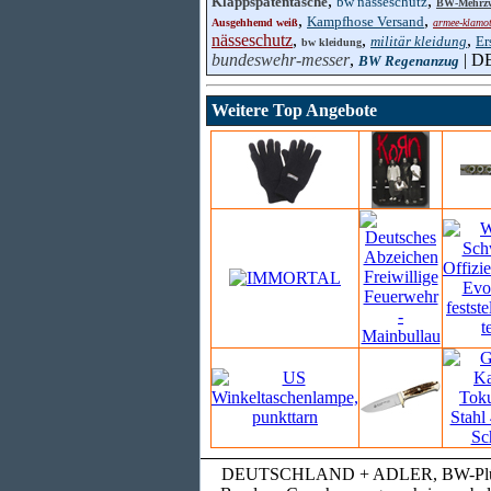
,
,
Klappspatentasche
bw nässeschutz
BW-Mehrzw
,
,
Kampfhose Versand
Ausgehhemd weiß
armee-klamot
nässeschutz
,
,
,
militär kleidung
Er
bw kleidung
bundeswehr-messer
,
| 
BW Regenanzug
Weitere Top Angebote
DEUTSCHLAND + ADLER, BW-Plüschunte