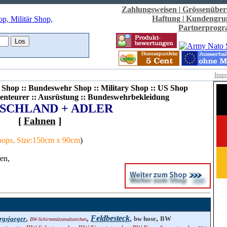
Zahlungsweisen
|
Grössenüber
Haftung
|
Kundengru
Partnerprog
Imp
Shop :: Bundeswehr Shop :: Military Shop :: US Shop
enteurer :: Ausrüstung :: Bundeswehrbekleidung
SCHLAND + ADLER
[
Fahnen
]
loops, Size:150cm x 90cm
)
en,
,
,
Feldbesteck
,
,
gsjaeger
bw hose
BW
BW-Schirmmützenabzeichen