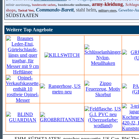
,
,
,
army-kleidung
,
Schlags
militär ausrüstung
bundeswehr sachen
bundeswehr uniformen
,
,
Commando-Barett
,
stahl helm
,
,
shops
Gewebte-Au
Tacical Vest
military-store
SÜDSTAATEN
Weitere Top Angebote
EHM. SÜDSTAATEN, ponchos neuwertig, US-Cap, BW Thermobehä