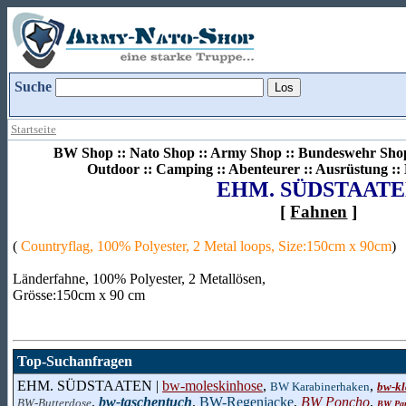
Suche
Startseite
BW Shop :: Nato Shop :: Army Shop :: Bundeswehr Shop 
Outdoor :: Camping :: Abenteurer :: Ausrüstung :
EHM. SÜDSTAAT
[
Fahnen
]
(
Countryflag, 100% Polyester, 2 Metal loops, Size:150cm x 90cm
)
Länderfahne, 100% Polyester, 2 Metallösen,
Grösse:150cm x 90 cm
Top-Suchanfragen
EHM. SÜDSTAATEN |
bw-moleskinhose
,
,
BW Karabinerhaken
bw-kl
,
bw-taschentuch
,
BW-Regenjacke
,
BW Poncho
,
BW-Butterdose
BW Pan