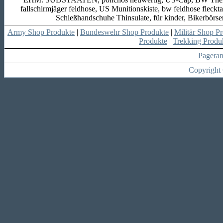
fallschirmjäger feldhose, US Munitionskiste, bw feldhose fleckta
Schießhandschuhe Thinsulate, für kinder, Bikerbörs
Army Shop Produkte
|
Bundeswehr Shop Produkte
|
Militär Shop P
Produkte
|
Trekking Produ
Pagera
Copyright