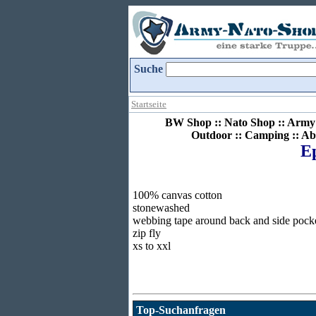
Suche
Startseite
BW Shop :: Nato Shop :: Army 
Outdoor :: Camping :: Ab
Ep
100% canvas cotton
stonewashed
webbing tape around back and side pock
zip fly
xs to xxl
Top-Suchanfragen