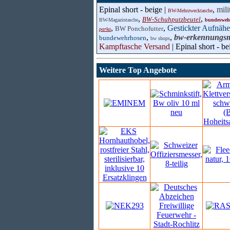
Epinal short - beige |
,
mili
BW-Mehrzwecktasche
,
,
BW-Schuhputzbeutel
BW-Magazintasche
bundesweh
,
,
Gestickter Aufnähe
BW Ponchofutter
parka
,
,
bw-erkennungs
bundewehrhosen
bw shops
Kampftasche Versand
| Epinal short - be
Weitere Top Angebote