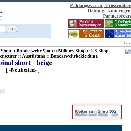
Zahlungsweisen
|
Grössenüber
Haftung
|
Kundengru
Partnerprog
Imp
Shop :: Bundeswehr Shop :: Military Shop :: US Shop
enteurer :: Ausrüstung :: Bundeswehrbekleidung
inal short - beige
[
-Neuheiten-
]
ets