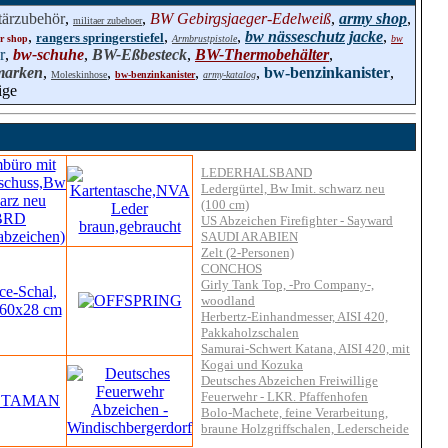
tärzubehör
,
,
BW Gebirgsjaeger-Edelweiß
,
army shop
,
militaer zubehoer
,
,
,
bw nässeschutz jacke
,
rangers springerstiefel
r shop
Armbrustpistole
bw
r
,
bw-schuhe
,
BW-Eßbesteck
,
BW-Thermobehälter
,
marken
,
,
,
,
bw-benzinkanister
,
Moleskinhose
bw-benzinkanister
army-katalog
ige
LEDERHALSBAND
Ledergürtel, Bw Imit. schwarz neu
(100 cm)
US Abzeichen Firefighter - Sayward
SAUDI ARABIEN
Zelt (2-Personen)
CONCHOS
Girly Tank Top, -Pro Company-,
woodland
Herbertz-Einhandmesser, AISI 420,
Pakkaholzschalen
Samurai-Schwert Katana, AISI 420, mit
Kogai und Kozuka
Deutsches Abzeichen Freiwillige
Feuerwehr - LKR. Pfaffenhofen
Bolo-Machete, feine Verarbeitung,
braune Holzgriffschalen, Lederscheide