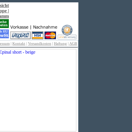
sicht
ppe
|
ramm
ressum
|
Kontakt
|
Versandkosten
|
Haftung
|
AGB