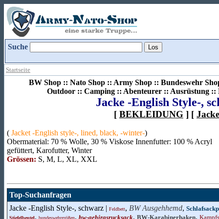
Suche
Startseite
BW Shop :: Nato Shop :: Army Shop :: Bundeswehr Shop 
Outdoor :: Camping :: Abenteurer :: Ausrüstung :
Jacke -English Style-, s
[
BEKLEIDUNG
] [
Jack
(
Jacket -English style-, lined, black, -winter-
)
Obermaterial: 70 % Wolle, 30 % Viskose Innenfutter: 100 % Acryl
gefüttert, Karofutter, Winter
Grössen:
S, M, L, XL, XXL
Top-Suchanfragen
Jacke -English Style-, schwarz |
,
BW Ausgehhemd
,
Schlafsackp
Feldbett
,
,
,
,
bw-gebirgsrucksack
BW-Karabinerhaken
Kampfs
Stiefelbeutel
bundeswehrgrößen