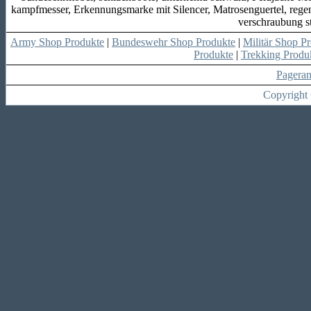
kampfmesser, Erkennungsmarke mit Silencer, Matrosenguertel, regen
verschraubung s
Army Shop Produkte
|
Bundeswehr Shop Produkte
|
Militär Shop P
Produkte
|
Trekking Produ
Pagera
Copyright