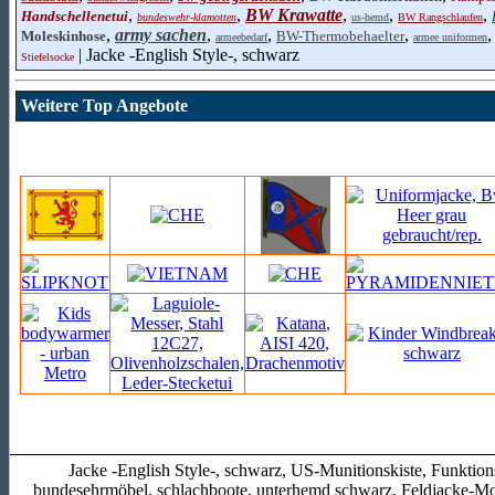
,
,
BW Krawatte
,
,
,
Handschellenetui
bundeswehr-klamotten
us-hemd
BW Rangschlaufen
,
army sachen
,
,
,
Moleskinhose
BW-Thermobehaelter
armeebedarf
armee uniformen
| Jacke -English Style-, schwarz
Stiefelsocke
Weitere Top Angebote
Jacke -English Style-, schwarz, US-Munitionskiste, Funkt
bundesehrmöbel, schlachboote, unterhemd schwarz, Feldjacke-Mo