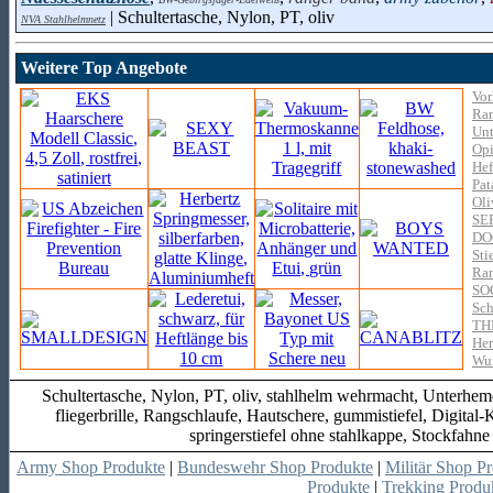
| Schultertasche, Nylon, PT, oliv
NVA Stahlhelmnetz
Weitere Top Angebote
Vor
Ran
Unt
Opi
Hef
Pat
Oli
SE
DO
Sti
Ran
SOG
Sch
TH
Her
Wur
Schultertasche, Nylon, PT, oliv, stahlhelm wehrmacht, Unterhem
fliegerbrille, Rangschlaufe, Hautschere, gummistiefel, Digita
springerstiefel ohne stahlkappe, Stockfah
Army Shop Produkte
|
Bundeswehr Shop Produkte
|
Militär Shop P
Produkte
|
Trekking Produ