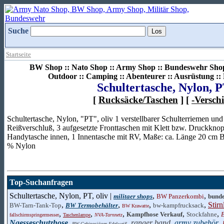
Suche
Startseite
BW Shop :: Nato Shop :: Army Shop :: Bundeswehr Shop 
Outdoor :: Camping :: Abenteurer :: Ausrüstung :
Schultertasche, Nylon, P
[
Rucksäcke/Taschen
] [
-Versch
Schultertasche, Nylon, "PT", oliv 1 verstellbarer Schulterriemen un
Reißverschluß, 3 aufgesetzte Fronttaschen mit Klett bzw. Druckkno
Handytasche innen, 1 Innentasche mit RV, Maße: ca. Länge 20 cm B
% Nylon
Top-Suchanfragen
Schultertasche, Nylon, PT, oliv |
,
,
militaer shops
BW Panzerkombi
bund
,
,
,
,
Stir
BW-Tarn-Tank-Top
BW Termobehälter
bw-kampfrucksack
BW Krawatte
,
,
,
,
,
Kampfhose Verkauf
Stockfahne
fallschirmspringermesser
Taschenlampe
NVA-Tarnnetz
Naesseschutzhose
,
,
ranger band
,
army zubehör
,
BW-Gebirgsjäger-Edelweiß