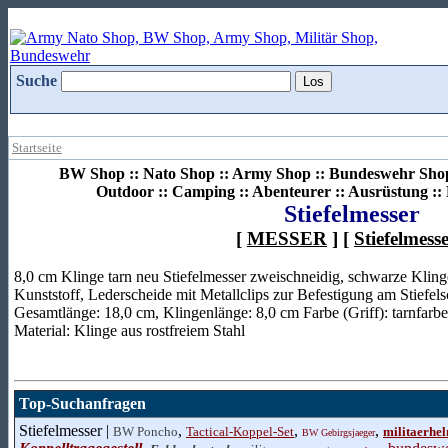
Suche
Startseite
BW Shop :: Nato Shop :: Army Shop :: Bundeswehr Shop 
Outdoor :: Camping :: Abenteurer :: Ausrüstung :
Stiefelmesser
[
MESSER
] [
Stiefelmess
8,0 cm Klinge tarn neu Stiefelmesser zweischneidig, schwarze Klinge
Kunststoff, Lederscheide mit Metallclips zur Befestigung am Stiefel
Gesamtlänge: 18,0 cm, Klingenlänge: 8,0 cm Farbe (Griff): tarnfarbe
Material: Klinge aus rostfreiem Stahl
Top-Suchanfragen
Stiefelmesser |
,
,
,
BW Poncho
Tactical-Koppel-Set
militaerhe
BW Gebirgsjaeger