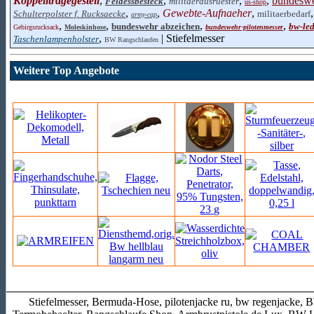
Koppelltragegestell
,
,
,
,
bundeswe
Feldessbesteck
militaerausruester
us-shop
,
,
Gewebte-Aufnaeher
,
Schulterpolster f. Rucksaecke
militaerbedarf
army-cap
,
,
,
,
bundeswehr abzeichen
bw-le
Gebirgsrucksack
Moleskinhose
bundeswehr-pilotenmesser
,
| Stiefelmesser
Taschenlampenholster
BW Rangschlaufen
Weitere Top Angebote
Stiefelmesser, Bermuda-Hose, pilotenjacke ru, bw regenjacke, 