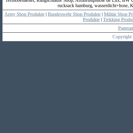
Termobehaelter, Rangschlaufe Shop, Armbrustpistole de Lux, BW Un
rucksack hamburg, wasserdicht+hose, Kn
Army Shop Produkte
|
Bundeswehr Shop Produkte
|
Militär Shop P
Produkte
|
Trekking Produ
Pagera
Copyright