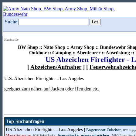
Suche
Startseite
BW Shop :: Nato Shop :: Army Shop :: Bundeswehr Shop 
Outdoor :: Camping :: Abenteurer :: Ausrüstung :
US Abzeichen Firefighter - L
[
Abzeichen/Aufnäher
] [
Feuerwehrabzeich
U.S. Abzeichen Firefighter - Los Angeles
geeignet zum nähen auf Jacken oder Hemden etc.
Top-Suchanfragen
US Abzeichen Firefighter - Los Angeles |
,
Bogensport-Zubehör
BW Koppel
,
,
,
,
Magazintasche
Army-Socke
armee abzeichen
M65 Fieldjack
N2B Polar-Jacke