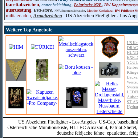
barettabzeichen
,
,
,
armee bekleidung
Polarjacke-N2B
BW Koppeltragesys
ausruestung
,
usa-store
,
,
,
NVA Sturmgepäcktasche
Moskito-Kopfschutz
BW Feldjacke Mo
militaerladen
,
Armabzeichen
| US Abzeichen Firefighter - Los Ange
Weitere Top Angebote
US Ka
DRAC
HUND
EXPL
YOU 
Herber
Klinge
Backe
Weste,
System
LEDE
Airbor
ST. 
Hydra
US Abzeichen Firefighter - Los Angeles, US-Cap, baseballmüt
Österreichische Munitionskiste, HI-TEC Amazon 4, Patriot-Stiefel
deutsche feldjacke fahne, epauletten, feld