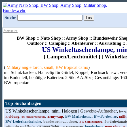
Suche
Startseite
BW Shop :: Nato Shop :: Army Shop :: Bundeswehr Shop 
Outdoor :: Camping :: Abenteurer :: Ausrüstung :
US Winkeltaschenlampe, min
[
Lampen/Leuchtmittel
] [
Winkelta
(
Military angle torch, small, BW tropical camo
)
mit Schutzbacken, Halteclip für Gürtel, Koppel, Rucksack usw., vers
im Bodenteil, benötigte Batterien: 2 Stk. AA-Size, Gesamtlänge: 1
BW tropentarn
Top-Suchanfragen
US Winkeltaschenlampe, mini, Halogen |
Gewebte-Aufnaeher
,
bw-e
,
,
,
,
,
kleidung
army-cap
BW Marinehemd
BW-Bordmütze
mili
bw-mehrzwecktasche
,
,
,
BW-Lederhandschuhe
bundeswehr-zubehoer
bw-lederhand
BW Stahlhelmnetz
,
armeestiefel
,
,
,
,
militaria-stahlhelm
us-steppweste
bundesheer
nato-shop
bw 