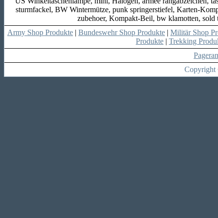
US Winkeltaschenlampe, mini, Halogen, armee rangabzeichen, tasch
sturmfackel, BW Wintermütze, punk springerstiefel, Karten-Ko
zubehoer, Kompakt-Beil, bw klamotten, sold 
Army Shop Produkte
|
Bundeswehr Shop Produkte
|
Militär Shop P
Produkte
|
Trekking Produ
Pagera
Copyright