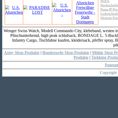
NOFX
Strohscheibe
Puma IP Pro-
Lederscheid
Western-Fin
Wenger Swiss Watch, Modell Commando City, klebeband, westen in 
Plüschunterhemd, high peak schlafsack, BONDAGE L. 5-Buckles, 
Infantry Cargo, Tischfahne kaufen, kleidersack, pfeffer spra
pi
Army Shop Produkte
|
Bundeswehr Shop Produkte
|
Militär Shop P
Produkte
|
Trekking Produ
Pagera
Copyright