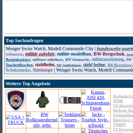
Top-Suchanfragen
Wenger Swiss Watch, Modell Commando City |
bundeswehr-guert
,
militär zubehör
,
militär-modellbau
,
BW-Bergschuh
,
rollmuetze
bund
,
,
,
militärausrüstung
,
Benzinkanister
militaer-zubehoer
BW Gamasche
BW 
,
stahlhelm
,
,
stahl helme
,
Taschenflaschen
BW-Regenhose
BW Stahlhelmnetz
Schutzmaske
,
Stirnlampe
| Wenger Swiss Watch, Modell Command
Weitere Top Angebote
Bermuda-Fel
PUNK
US Abzeichen
Herbertz Ta
Edelstahlba
Balaclava 1 
TSHIRT
US Regenja