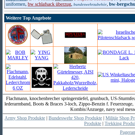
uniformen
,
bw schlafsack überzug
,
,
bw-bergsch
bundeswehrzubehör
Weitere Top Angebote
Flachmann, knochenbrecher springerstiefel, grunbuch, US-Sturmfeu
lederarmband, Boots & Braces 3-loch, Zippo-Benzin f. Feuerzeuge, 
Kombis/Anzuege, navy seal messer
Army Shop Produkte
|
Bundeswehr Shop Produkte
|
Militär Shop P
Produkte
|
Trekking Produ
Pagera