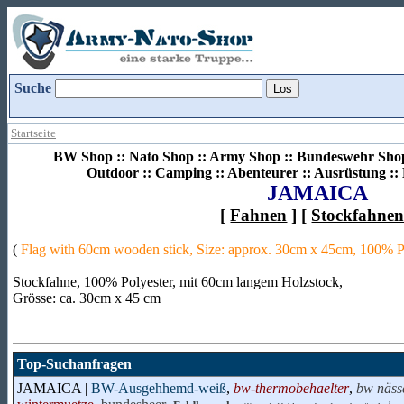
Suche
Startseite
BW Shop :: Nato Shop :: Army Shop :: Bundeswehr Shop 
Outdoor :: Camping :: Abenteurer :: Ausrüstung :
JAMAICA
[
Fahnen
] [
Stockfahne
(
Flag with 60cm wooden stick, Size: approx. 30cm x 45cm, 100% P
Stockfahne, 100% Polyester, mit 60cm langem Holzstock,
Grösse: ca. 30cm x 45 cm
Top-Suchanfragen
JAMAICA |
BW-Ausgehhemd-weiß
,
bw-thermobehaelter
,
bw näss