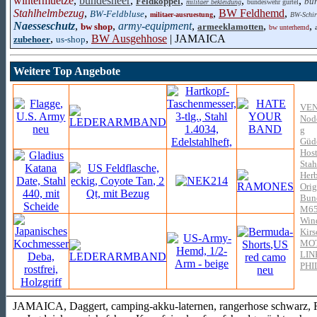
wintermuetze
,
bundesheer
,
,
,
,
Feldkoppel
bu
militaer bekleidung
bundeswehr gürtel
Stahlhelmbezug
,
,
,
BW Feldhemd
,
BW-Feldbluse
militaer-ausruestung
BW-Schir
Naesseschutz
,
,
army-equipment
,
,
,
bw shop
armeeklamotten
bw unterhemd
,
,
BW Ausgehhose
| JAMAICA
zubehoer
us-shop
Weitere Top Angebote
VE
Nodo
g
Güde
Hos
Stah
Herb
Ori
Bun
M65
Wind
Kir
MO
LIN
PHI
JAMAICA, Daggert, camping-akku-laternen, rangerhose schwarz, Rol