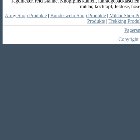
Jagdnicker, reichsfahne, Knopfpins kaufen, fahradgepäcktaschen
militär, kochtopf, feldose, ho
Army Shop Produkte
|
Bundeswehr Shop Produkte
|
Militär Shop P
Produkte
|
Trekking Produ
Pagera
Copyright